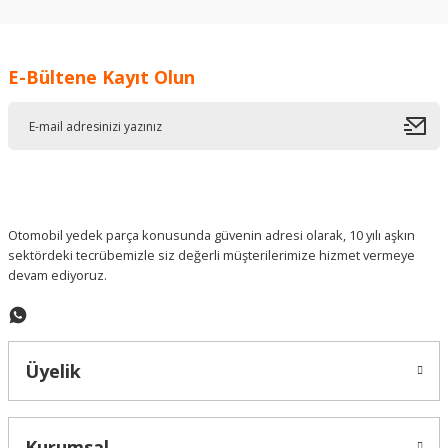
kullanarak tarafımıza iletebilirsiniz.
Görüş ve önerileriniz için teşekkür ederiz.
E-Bültene Kayıt Olun
Ürün resmi kalitesiz, bozuk veya görüntülenemiyor.
Ürün açıklamasında eksik bilgiler bulunuyor.
Ürün bilgilerinde hatalar bulunuyor.
Ürün fiyatı diğer sitelerden daha pahalı.
Bu ürüne benzer farklı alternatifler olmalı.
Otomobil yedek parça konusunda güvenin adresi olarak, 10 yılı aşkın
sektördeki tecrübemizle siz değerli müşterilerimize hizmet vermeye
devam ediyoruz.
Gönder
Üyelik
Kurumsal