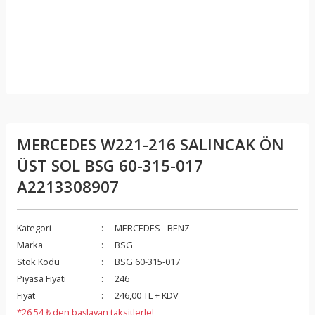
MERCEDES W221-216 SALINCAK ÖN
ÜST SOL BSG 60-315-017
A2213308907
Kategori
MERCEDES - BENZ
Marka
BSG
Stok Kodu
BSG 60-315-017
Piyasa Fiyatı
246
Fiyat
246,00 TL + KDV
*26,54 ₺ den başlayan taksitlerle!