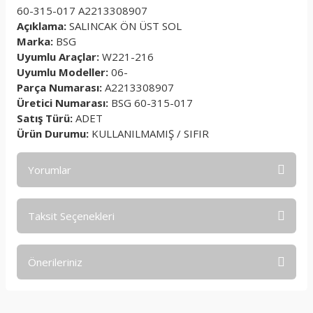
60-315-017 A2213308907
Açıklama:
SALINCAK ÖN ÜST SOL
Marka:
BSG
Uyumlu Araçlar:
W221-216
Uyumlu Modeller:
06-
Parça Numarası:
A2213308907
Üretici Numarası:
BSG 60-315-017
Satış Türü:
ADET
Ürün Durumu:
KULLANILMAMIŞ / SIFIR
Yorumlar
Taksit Seçenekleri
Bu ürüne ilk yorumu siz yapın!
Önerileriniz
Yorum Yaz
Bu ürünün fiyat bilgisi, resim, ürün açıklamalarında ve diğer
konularda yetersiz gördüğünüz noktaları öneri formunu