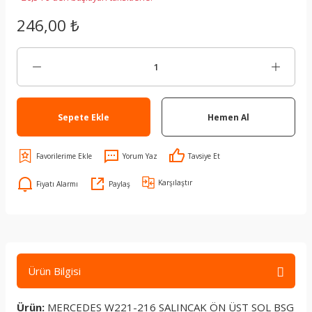
246,00 ₺
Sepete Ekle
Hemen Al
Yorum Yaz
Tavsiye Et
Karşılaştır
Fiyatı Alarmı
Paylaş
Ürün Bilgisi
Ürün:
MERCEDES W221-216 SALINCAK ÖN ÜST SOL BSG