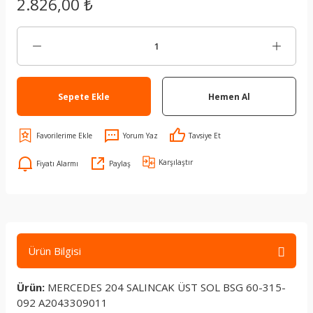
2.826,00 ₺
Sepete Ekle
Hemen Al
Yorum Yaz
Tavsiye Et
Karşılaştır
Fiyatı Alarmı
Paylaş
Ürün Bilgisi
Ürün:
MERCEDES 204 SALINCAK ÜST SOL BSG 60-315-
092 A2043309011