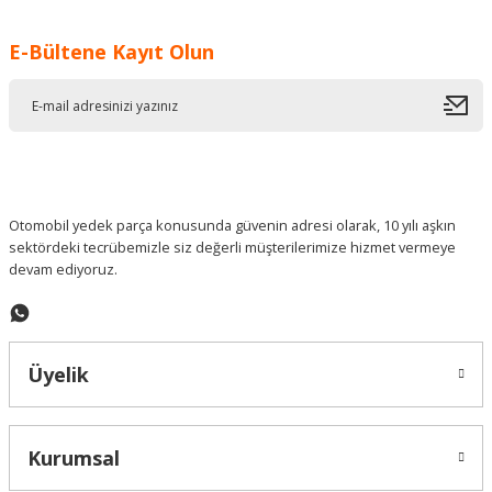
Görüş ve önerileriniz için teşekkür ederiz.
E-Bültene Kayıt Olun
Ürün resmi kalitesiz, bozuk veya görüntülenemiyor.
Ürün açıklamasında eksik bilgiler bulunuyor.
Ürün bilgilerinde hatalar bulunuyor.
Ürün fiyatı diğer sitelerden daha pahalı.
Bu ürüne benzer farklı alternatifler olmalı.
Otomobil yedek parça konusunda güvenin adresi olarak, 10 yılı aşkın
sektördeki tecrübemizle siz değerli müşterilerimize hizmet vermeye
devam ediyoruz.
Gönder
Üyelik
Kurumsal