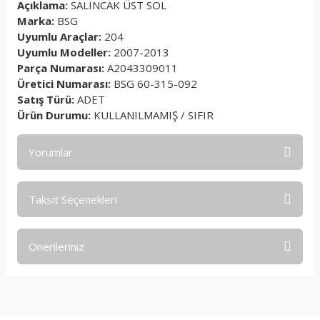
Açıklama:
SALINCAK ÜST SOL
Marka:
BSG
Uyumlu Araçlar:
204
Uyumlu Modeller:
2007-2013
Parça Numarası:
A2043309011
Üretici Numarası:
BSG 60-315-092
Satış Türü:
ADET
Ürün Durumu:
KULLANILMAMIŞ / SIFIR
Yorumlar
Taksit Seçenekleri
Bu ürüne ilk yorumu siz yapın!
Önerileriniz
Yorum Yaz
Bu ürünün fiyat bilgisi, resim, ürün açıklamalarında ve diğer
konularda yetersiz gördüğünüz noktaları öneri formunu
kullanarak tarafımıza iletebilirsiniz.