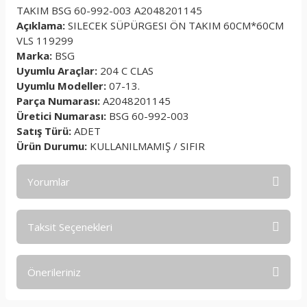
TAKIM BSG 60-992-003 A2048201145
Açıklama:
SILECEK SÜPÜRGESI ÖN TAKIM 60CM*60CM
VLS 119299
Marka:
BSG
Uyumlu Araçlar:
204 C CLAS
Uyumlu Modeller:
07-13.
Parça Numarası:
A2048201145
Üretici Numarası:
BSG 60-992-003
Satış Türü:
ADET
Ürün Durumu:
KULLANILMAMIŞ / SIFIR
Yorumlar
Taksit Seçenekleri
Bu ürüne ilk yorumu siz yapın!
Önerileriniz
Yorum Yaz
Bu ürünün fiyat bilgisi, resim, ürün açıklamalarında ve diğer