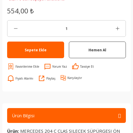
554,00 ₺
Sepete Ekle
Hemen Al
Yorum Yaz
Tavsiye Et
Karşılaştır
Fiyatı Alarmı
Paylaş
Ürün Bilgisi
Ürün:
MERCEDES 204 C CLAS SILECEK SÜPÜRGESI ÖN