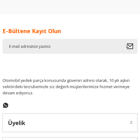
konularda yetersiz gördüğünüz noktaları öneri formunu
kullanarak tarafımıza iletebilirsiniz.
Görüş ve önerileriniz için teşekkür ederiz.
E-Bültene Kayıt Olun
Ürün resmi kalitesiz, bozuk veya görüntülenemiyor.
Ürün açıklamasında eksik bilgiler bulunuyor.
Ürün bilgilerinde hatalar bulunuyor.
Ürün fiyatı diğer sitelerden daha pahalı.
Bu ürüne benzer farklı alternatifler olmalı.
Otomobil yedek parça konusunda güvenin adresi olarak, 10 yılı aşkın
sektördeki tecrübemizle siz değerli müşterilerimize hizmet vermeye
devam ediyoruz.
Gönder
Üyelik