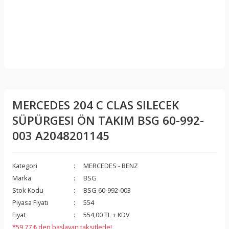
MERCEDES 204 C CLAS SILECEK
SÜPÜRGESI ÖN TAKIM BSG 60-992-
003 A2048201145
Kategori
MERCEDES - BENZ
Marka
BSG
Stok Kodu
BSG 60-992-003
Piyasa Fiyatı
554
Fiyat
554,00 TL + KDV
*59,77 ₺ den başlayan taksitlerle!