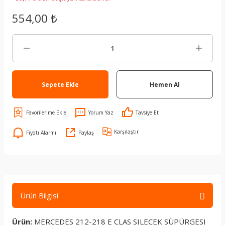
554,00 ₺
Sepete Ekle
Hemen Al
Yorum Yaz
Tavsiye Et
Karşılaştır
Fiyatı Alarmı
Paylaş
Ürün Bilgisi
Ürün:
MERCEDES 212-218 E CLAS SILECEK SÜPÜRGESI