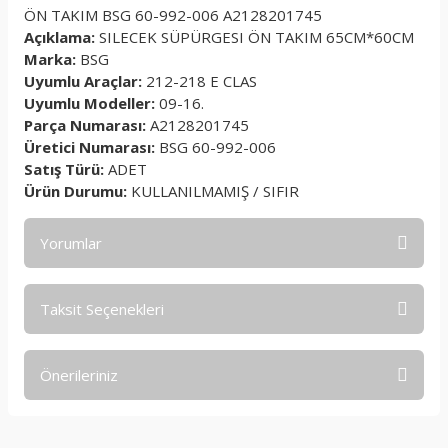
ÖN TAKIM BSG 60-992-006 A2128201745
Açıklama:
SILECEK SÜPÜRGESI ÖN TAKIM 65CM*60CM
Marka:
BSG
Uyumlu Araçlar:
212-218 E CLAS
Uyumlu Modeller:
09-16.
Parça Numarası:
A2128201745
Üretici Numarası:
BSG 60-992-006
Satış Türü:
ADET
Ürün Durumu:
KULLANILMAMIŞ / SIFIR
Yorumlar
Taksit Seçenekleri
Bu ürüne ilk yorumu siz yapın!
Önerileriniz
Yorum Yaz
Bu ürünün fiyat bilgisi, resim, ürün açıklamalarında ve diğer
konularda yetersiz gördüğünüz noktaları öneri formunu