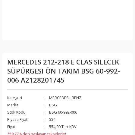
MERCEDES 212-218 E CLAS SILECEK
SÜPÜRGESI ÖN TAKIM BSG 60-992-
006 A2128201745
Kategori
MERCEDES - BENZ
Marka
BSG
Stok Kodu
BSG 60-992-006
Piyasa Fiyatı
554
Fiyat
554,00 TL + KDV
*59,77 ₺ den başlayan taksitlerle!