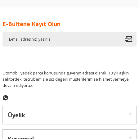
kullanarak tarafımıza iletebilirsiniz.
Görüş ve önerileriniz için teşekkür ederiz.
E-Bültene Kayıt Olun
Ürün resmi kalitesiz, bozuk veya görüntülenemiyor.
Ürün açıklamasında eksik bilgiler bulunuyor.
Ürün bilgilerinde hatalar bulunuyor.
Ürün fiyatı diğer sitelerden daha pahalı.
Bu ürüne benzer farklı alternatifler olmalı.
Otomobil yedek parça konusunda güvenin adresi olarak, 10 yılı aşkın
sektördeki tecrübemizle siz değerli müşterilerimize hizmet vermeye
devam ediyoruz.
Gönder
Üyelik
Kurumsal