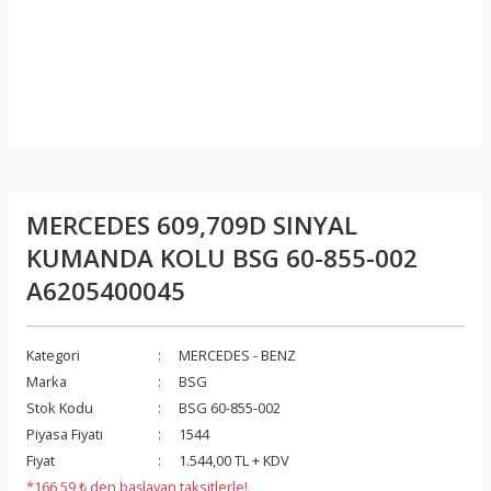
MERCEDES 609,709D SINYAL
KUMANDA KOLU BSG 60-855-002
A6205400045
Kategori
MERCEDES - BENZ
Marka
BSG
Stok Kodu
BSG 60-855-002
Piyasa Fiyatı
1544
Fiyat
1.544,00 TL + KDV
*166,59 ₺ den başlayan taksitlerle!