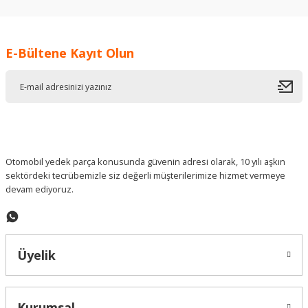
kullanarak tarafımıza iletebilirsiniz.
Görüş ve önerileriniz için teşekkür ederiz.
E-Bültene Kayıt Olun
Ürün resmi kalitesiz, bozuk veya görüntülenemiyor.
Ürün açıklamasında eksik bilgiler bulunuyor.
Ürün bilgilerinde hatalar bulunuyor.
Ürün fiyatı diğer sitelerden daha pahalı.
Bu ürüne benzer farklı alternatifler olmalı.
Otomobil yedek parça konusunda güvenin adresi olarak, 10 yılı aşkın
sektördeki tecrübemizle siz değerli müşterilerimize hizmet vermeye
devam ediyoruz.
Gönder
Üyelik
Kurumsal