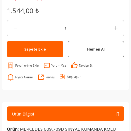
1.544,00 ₺
Sepete Ekle
Hemen Al
Yorum Yaz
Tavsiye Et
Karşılaştır
Fiyatı Alarmı
Paylaş
Ürün Bilgisi
Ürün:
MERCEDES 609,709D SINYAL KUMANDA KOLU