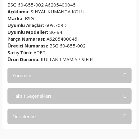
BSG 60-855-002 A6205400045
Açıklama:
SINYAL KUMANDA KOLU
Marka:
BSG
Uyumlu Araçlar:
609,709D
Uyumlu Modeller:
86-94
Parça Numarası:
A6205400045
Üretici Numarası:
BSG 60-855-002
Satış Türü:
ADET
Ürün Durumu:
KULLANILMAMIŞ / SIFIR
Yorumlar
Taksit Seçenekleri
Bu ürüne ilk yorumu siz yapın!
Önerileriniz
Yorum Yaz
Bu ürünün fiyat bilgisi, resim, ürün açıklamalarında ve diğer
konularda yetersiz gördüğünüz noktaları öneri formunu