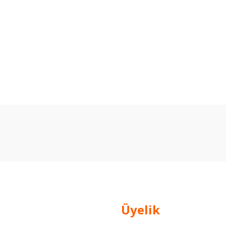
arda yetersiz gördüğünüz noktaları öneri formunu kullanarak tarafımıza ilet
Bu ürüne ilk yorumu siz yapın!
Yorum Yaz
Üyelik