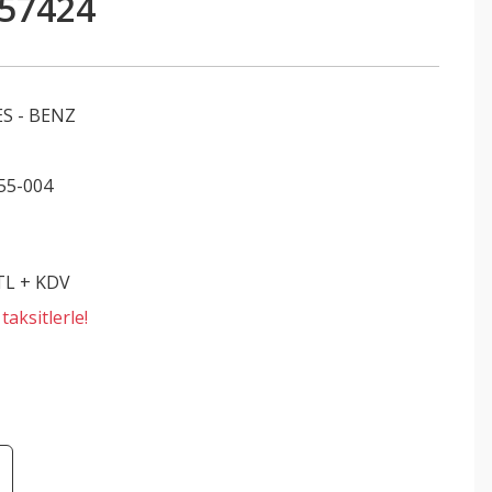
57424
S - BENZ
55-004
 TL + KDV
aksitlerle!