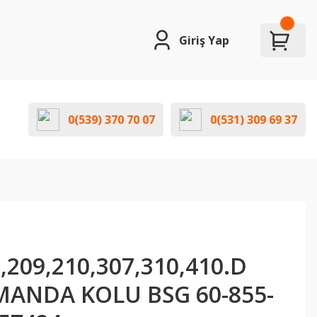
Giriş Yap
0(539) 370 70 07
0(531) 309 69 37
,209,210,307,310,410.D
MANDA KOLU BSG 60-855-