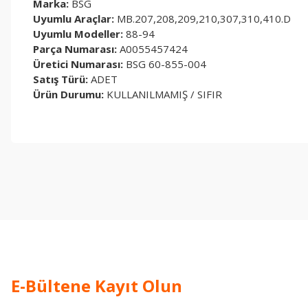
Marka:
BSG
Uyumlu Araçlar:
MB.207,208,209,210,307,310,410.D
Uyumlu Modeller:
88-94
Parça Numarası:
A0055457424
Üretici Numarası:
BSG 60-855-004
Satış Türü:
ADET
Ürün Durumu:
KULLANILMAMIŞ / SIFIR
Bu ürünün fiyat bilgisi, resim, ürün açıklamalarında ve diğer konul
Görüş ve önerileriniz için teşekkür ederiz.
Ürün resmi kalitesiz, bozuk veya görüntülenemiyor.
Ürün açıklamasında eksik bilgiler bulunuyor.
Ürün bilgilerinde hatalar bulunuyor.
Ürün fiyatı diğer sitelerden daha pahalı.
Bu ürüne benzer farklı alternatifler olmalı.
E-Bültene Kayıt Olun