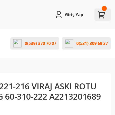
Giriş Yap
0(539) 370 70 07
0(531) 309 69 37
21-216 VIRAJ ASKI ROTU
 60-310-222 A2213201689