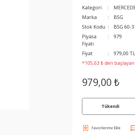
Kategori
MERCEDE
Marka
BSG
Stok Kodu
BSG 60-3
Piyasa
979
Fiyatı
Fiyat
979,00 T
*105,63 ₺ den başlayan t
979,00 ₺
Tükendi