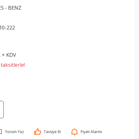
S - BENZ
10-222
L + KDV
aksitlerle!
Yorum Yaz
Tavsiye Et
Fiyatı Alarmı