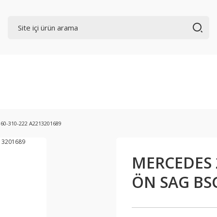
60-310-222 A2213201689
MERCEDES 2
ÖN SAG BSG