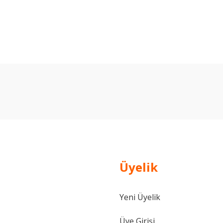
arda yetersiz gördüğünüz noktaları öneri formunu kullanarak tarafımıza ilet
Bu ürüne ilk yorumu siz yapın!
Yorum Yaz
Üyelik
Yeni Üyelik
Gönder
Üye Girişi