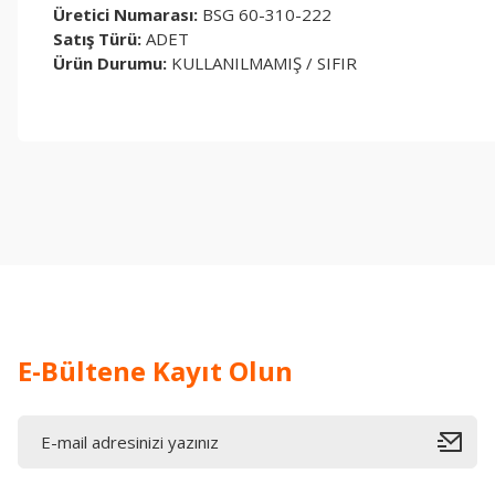
Üretici Numarası:
BSG 60-310-222
Satış Türü:
ADET
Ürün Durumu:
KULLANILMAMIŞ / SIFIR
Bu ürünün fiyat bilgisi, resim, ürün açıklamalarında ve diğer konul
Görüş ve önerileriniz için teşekkür ederiz.
Ürün resmi kalitesiz, bozuk veya görüntülenemiyor.
Ürün açıklamasında eksik bilgiler bulunuyor.
Ürün bilgilerinde hatalar bulunuyor.
Ürün fiyatı diğer sitelerden daha pahalı.
Bu ürüne benzer farklı alternatifler olmalı.
E-Bültene Kayıt Olun