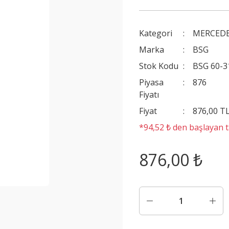
Kategori
MERCEDE
Marka
BSG
Stok Kodu
BSG 60-3
Piyasa
876
Fiyatı
Fiyat
876,00 T
*94,52 ₺ den başlayan ta
876,00 ₺