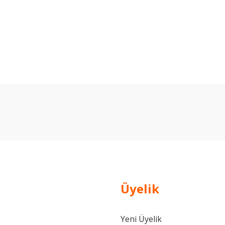
arda yetersiz gördüğünüz noktaları öneri formunu kullanarak tarafımıza ilet
Bu ürüne ilk yorumu siz yapın!
Yorum Yaz
Üyelik
Yeni Üyelik