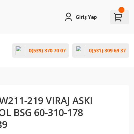
Giriş Yap
0(539) 370 70 07
0(531) 309 69 37
211-219 VIRAJ ASKI
L BSG 60-310-178
89