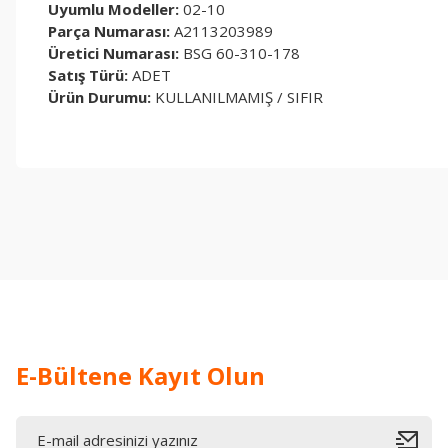
Uyumlu Modeller:
02-10
Parça Numarası:
A2113203989
Üretici Numarası:
BSG 60-310-178
Satış Türü:
ADET
Ürün Durumu:
KULLANILMAMIŞ / SIFIR
Bu ürünün fiyat bilgisi, resim, ürün açıklamalarında ve diğer konul
Görüş ve önerileriniz için teşekkür ederiz.
Ürün resmi kalitesiz, bozuk veya görüntülenemiyor.
Ürün açıklamasında eksik bilgiler bulunuyor.
Ürün bilgilerinde hatalar bulunuyor.
Ürün fiyatı diğer sitelerden daha pahalı.
Bu ürüne benzer farklı alternatifler olmalı.
E-Bültene Kayıt Olun