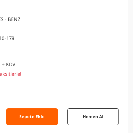
S - BENZ
10-178
L + KDV
ksitlerle!
Sepete Ekle
Hemen Al