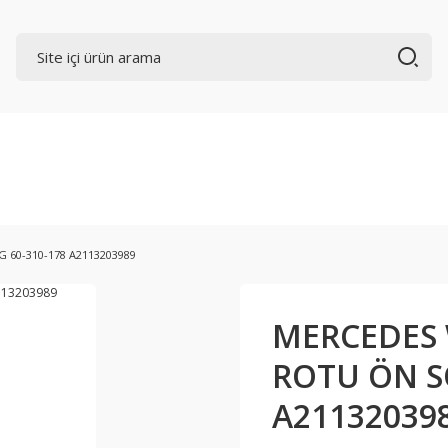
 60-310-178 A2113203989
MERCEDES W
ROTU ÖN SO
A21132039