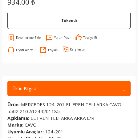
934,00 ₺
Tükendi
Yorum Yaz
Tavsiye Et
Karşılaştır
Fiyatı Alarmı
Paylaş
Ürün Bilgisi
Ürün:
MERCEDES 124-201 EL FREN TELI ARKA CAVO
5502 210 A1244201185
Açıklama:
EL FREN TELI ARKA ARKA L/R
Marka:
CAVO
Uyumlu Araçlar:
124-201