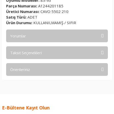
Uyumlu Modeller:
85-93
Parça Numarası:
A1244201185
Üretici Numarası:
CAVO 5502 210
Satış Türü:
ADET
Ürün Durumu:
KULLANILMAMIŞ / SIFIR
Yorumlar
Taksit Seçenekleri
Bu ürüne ilk yorumu siz yapın!
Önerileriniz
Yorum Yaz
Bu ürünün fiyat bilgisi, resim, ürün açıklamalarında ve diğer
konularda yetersiz gördüğünüz noktaları öneri formunu
kullanarak tarafımıza iletebilirsiniz.
Görüş ve önerileriniz için teşekkür ederiz.
E-Bültene Kayıt Olun
Ürün resmi kalitesiz, bozuk veya görüntülenemiyor.