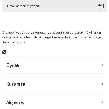
Ürün açıklamasında eksik bilgiler bulunuyor.
Ürün bilgilerinde hatalar bulunuyor.
Ürün fiyatı diğer sitelerden daha pahalı.
Bu ürüne benzer farklı alternatifler olmalı.
Otomobil yedek parça konusunda güvenin adresi olarak, 10 yılı aşkın
sektördeki tecrübemizle siz değerli müşterilerimize hizmet vermeye
devam ediyoruz.
Gönder
Üyelik
Kurumsal
Alışveriş