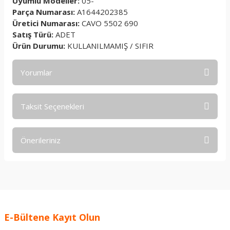
Uyumlu Modeller:
05-
Parça Numarası:
A1644202385
Üretici Numarası:
CAVO 5502 690
Satış Türü:
ADET
Ürün Durumu:
KULLANILMAMIŞ / SIFIR
Yorumlar
Taksit Seçenekleri
Bu ürüne ilk yorumu siz yapın!
Önerileriniz
Yorum Yaz
Bu ürünün fiyat bilgisi, resim, ürün açıklamalarında ve diğer
konularda yetersiz gördüğünüz noktaları öneri formunu
kullanarak tarafımıza iletebilirsiniz.
Görüş ve önerileriniz için teşekkür ederiz.
E-Bültene Kayıt Olun
Ürün resmi kalitesiz, bozuk veya görüntülenemiyor.