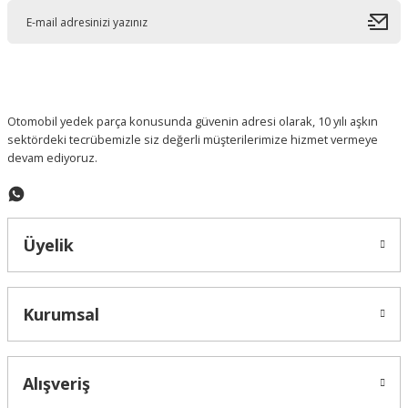
Ürün açıklamasında eksik bilgiler bulunuyor.
Ürün bilgilerinde hatalar bulunuyor.
Ürün fiyatı diğer sitelerden daha pahalı.
Bu ürüne benzer farklı alternatifler olmalı.
Otomobil yedek parça konusunda güvenin adresi olarak, 10 yılı aşkın
sektördeki tecrübemizle siz değerli müşterilerimize hizmet vermeye
devam ediyoruz.
Gönder
Üyelik
Kurumsal
Alışveriş