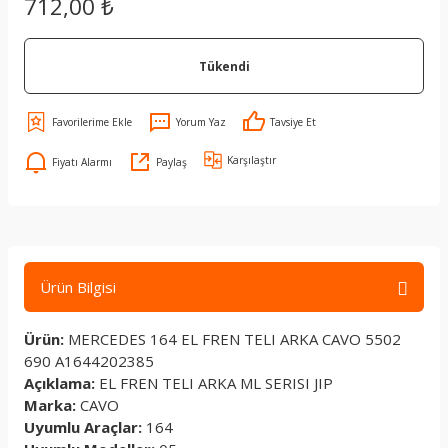
712,00 ₺
Tükendi
Yorum Yaz
Tavsiye Et
Karşılaştır
Fiyatı Alarmı
Paylaş
Ürün Bilgisi
Ürün:
MERCEDES 164 EL FREN TELI ARKA CAVO 5502
690 A1644202385
Açıklama:
EL FREN TELI ARKA ML SERISI JIP
Marka:
CAVO
Uyumlu Araçlar:
164