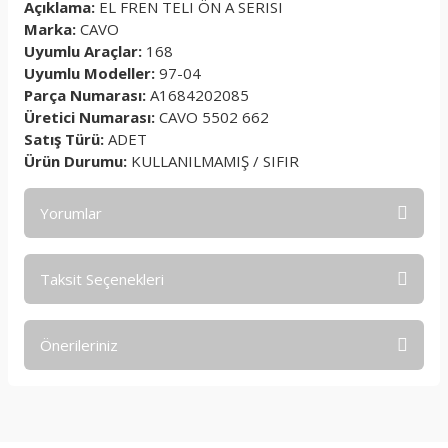
Açıklama:
EL FREN TELI ÖN A SERISI
Marka:
CAVO
Uyumlu Araçlar:
168
Uyumlu Modeller:
97-04
Parça Numarası:
A1684202085
Üretici Numarası:
CAVO 5502 662
Satış Türü:
ADET
Ürün Durumu:
KULLANILMAMIŞ / SIFIR
Yorumlar
Taksit Seçenekleri
Bu ürüne ilk yorumu siz yapın!
Önerileriniz
Yorum Yaz
Bu ürünün fiyat bilgisi, resim, ürün açıklamalarında ve diğer
konularda yetersiz gördüğünüz noktaları öneri formunu
kullanarak tarafımıza iletebilirsiniz.