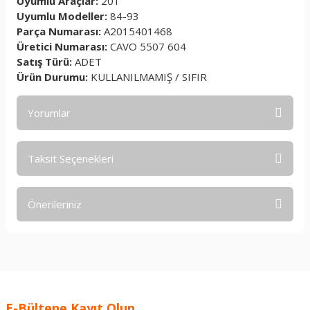
Uyumlu Araçlar:
201
Uyumlu Modeller:
84-93
Parça Numarası:
A2015401468
Üretici Numarası:
CAVO 5507 604
Satış Türü:
ADET
Ürün Durumu:
KULLANILMAMIŞ / SIFIR
Yorumlar
Taksit Seçenekleri
Bu ürüne ilk yorumu siz yapın!
Önerileriniz
Yorum Yaz
Bu ürünün fiyat bilgisi, resim, ürün açıklamalarında ve diğer
konularda yetersiz gördüğünüz noktaları öneri formunu
kullanarak tarafımıza iletebilirsiniz.
Görüş ve önerileriniz için teşekkür ederiz.
E-Bültene Kayıt Olun