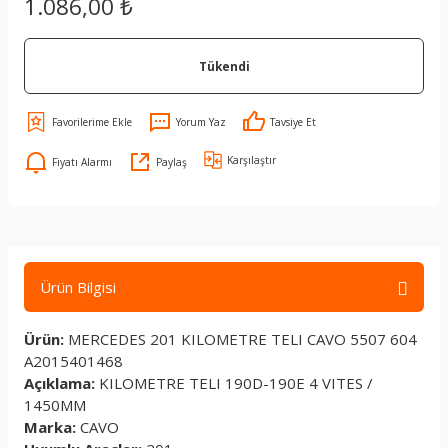
1.086,00 ₺
Tükendi
Yorum Yaz
Tavsiye Et
Karşılaştır
Fiyatı Alarmı
Paylaş
Ürün Bilgisi
Ürün:
MERCEDES 201 KILOMETRE TELI CAVO 5507 604
A2015401468
Açıklama:
KILOMETRE TELI 190D-190E 4 VITES /
1450MM
Marka:
CAVO