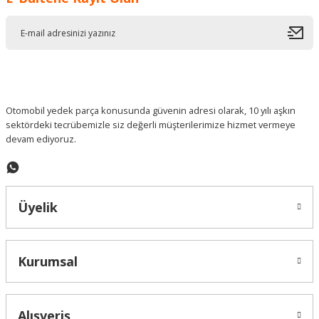
Ürün resmi kalitesiz, bozuk veya görüntülenemiyor.
Ürün açıklamasında eksik bilgiler bulunuyor.
Ürün bilgilerinde hatalar bulunuyor.
Ürün fiyatı diğer sitelerden daha pahalı.
Bu ürüne benzer farklı alternatifler olmalı.
Otomobil yedek parça konusunda güvenin adresi olarak, 10 yılı aşkın
sektördeki tecrübemizle siz değerli müşterilerimize hizmet vermeye
devam ediyoruz.
Gönder
Üyelik
Kurumsal
Alışveriş