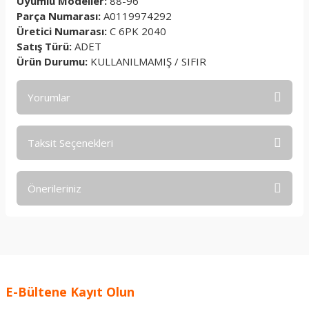
Uyumlu Modeller:
88-96
Parça Numarası:
A0119974292
Üretici Numarası:
C 6PK 2040
Satış Türü:
ADET
Ürün Durumu:
KULLANILMAMIŞ / SIFIR
Yorumlar
Taksit Seçenekleri
Bu ürüne ilk yorumu siz yapın!
Önerileriniz
Yorum Yaz
Bu ürünün fiyat bilgisi, resim, ürün açıklamalarında ve diğer
konularda yetersiz gördüğünüz noktaları öneri formunu
kullanarak tarafımıza iletebilirsiniz.
Görüş ve önerileriniz için teşekkür ederiz.
E-Bültene Kayıt Olun
Ürün resmi kalitesiz, bozuk veya görüntülenemiyor.