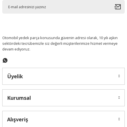
Ürün açıklamasında eksik bilgiler bulunuyor.
Ürün bilgilerinde hatalar bulunuyor.
Ürün fiyatı diğer sitelerden daha pahalı.
Bu ürüne benzer farklı alternatifler olmalı.
Otomobil yedek parça konusunda güvenin adresi olarak, 10 yılı aşkın
sektördeki tecrübemizle siz değerli müşterilerimize hizmet vermeye
devam ediyoruz.
Gönder
Üyelik
Kurumsal
Alışveriş