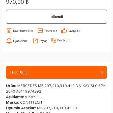
970,00 ₺
Tükendi
Yorum Yaz
Tavsiye Et
Karşılaştır
Fiyatı Alarmı
Paylaş
Ürün Bilgisi
Ürün:
MERCEDES MB.207,210,310,410.D V KAYISI C 6PK
2040 A0119974292
Açıklama:
V KAYISI
Marka:
CONTITECH
Uyumlu Araçlar:
MB.207,210,310,410.D