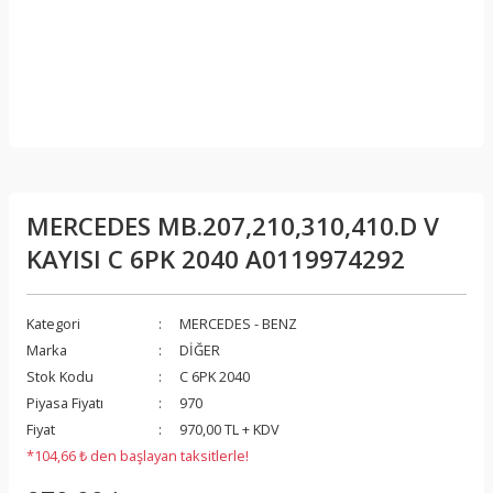
MERCEDES MB.207,210,310,410.D V
KAYISI C 6PK 2040 A0119974292
Kategori
MERCEDES - BENZ
Marka
DİĞER
Stok Kodu
C 6PK 2040
Piyasa Fiyatı
970
Fiyat
970,00 TL + KDV
*104,66 ₺ den başlayan taksitlerle!