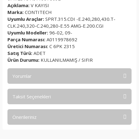
Açıklama:
V KAYISI
Marka:
CONTITECH
Uyumlu Araçlar:
SPRT.315.CDI -E.240,280,430.T-
CLK.240,320-C.240,280-E.55 AMG-E.200.CGI
Uyumlu Modeller:
96-02, 09-
Parça Numarası:
A0119978692
Üretici Numarası:
C 6PK 2315
Satış Türü:
ADET
Ürün Durumu:
KULLANILMAMIŞ / SIFIR
Yorumlar
Taksit Seçenekleri
Bu ürüne ilk yorumu siz yapın!
Önerileriniz
Yorum Yaz
Bu ürünün fiyat bilgisi, resim, ürün açıklamalarında ve diğer
konularda yetersiz gördüğünüz noktaları öneri formunu