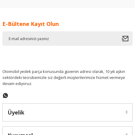
kullanarak tarafımıza iletebilirsiniz.
Görüş ve önerileriniz için teşekkür ederiz.
E-Bültene Kayıt Olun
Ürün resmi kalitesiz, bozuk veya görüntülenemiyor.
Ürün açıklamasında eksik bilgiler bulunuyor.
Ürün bilgilerinde hatalar bulunuyor.
Ürün fiyatı diğer sitelerden daha pahalı.
Bu ürüne benzer farklı alternatifler olmalı.
Otomobil yedek parça konusunda güvenin adresi olarak, 10 yılı aşkın
sektördeki tecrübemizle siz değerli müşterilerimize hizmet vermeye
devam ediyoruz.
Gönder
Üyelik