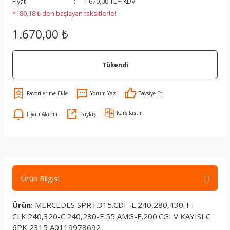
Fiyat
1.670,00 TL + KDV
*180,18 ₺ den başlayan taksitlerle!
1.670,00 ₺
Tükendi
Yorum Yaz
Tavsiye Et
Karşılaştır
Fiyatı Alarmı
Paylaş
Ürün Bilgisi
Ürün:
MERCEDES SPRT.315.CDI -E.240,280,430.T-
CLK.240,320-C.240,280-E.55 AMG-E.200.CGI V KAYISI C
6PK 2315 A0119978692