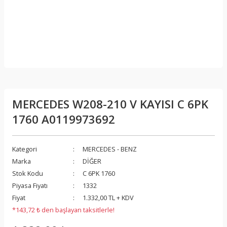
MERCEDES W208-210 V KAYISI C 6PK
1760 A0119973692
Kategori
MERCEDES - BENZ
Marka
DİĞER
Stok Kodu
C 6PK 1760
Piyasa Fiyatı
1332
Fiyat
1.332,00 TL + KDV
*143,72 ₺ den başlayan taksitlerle!