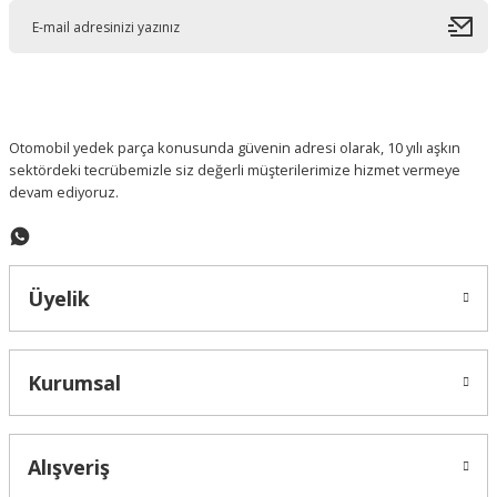
Ürün açıklamasında eksik bilgiler bulunuyor.
Ürün bilgilerinde hatalar bulunuyor.
Ürün fiyatı diğer sitelerden daha pahalı.
Bu ürüne benzer farklı alternatifler olmalı.
Otomobil yedek parça konusunda güvenin adresi olarak, 10 yılı aşkın
sektördeki tecrübemizle siz değerli müşterilerimize hizmet vermeye
devam ediyoruz.
Gönder
Üyelik
Kurumsal
Alışveriş