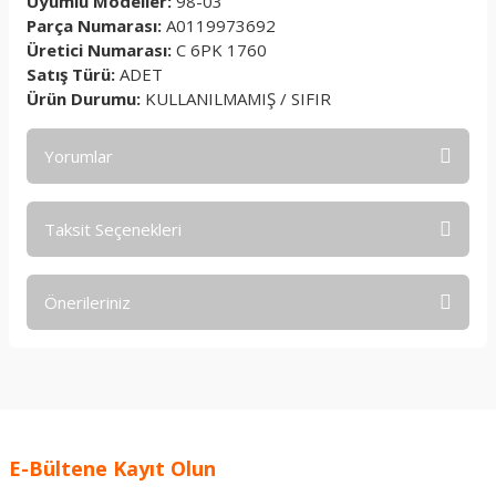
Uyumlu Modeller:
98-03
Parça Numarası:
A0119973692
Üretici Numarası:
C 6PK 1760
Satış Türü:
ADET
Ürün Durumu:
KULLANILMAMIŞ / SIFIR
Yorumlar
Taksit Seçenekleri
Bu ürüne ilk yorumu siz yapın!
Önerileriniz
Yorum Yaz
Bu ürünün fiyat bilgisi, resim, ürün açıklamalarında ve diğer
konularda yetersiz gördüğünüz noktaları öneri formunu
kullanarak tarafımıza iletebilirsiniz.
Görüş ve önerileriniz için teşekkür ederiz.
E-Bültene Kayıt Olun
Ürün resmi kalitesiz, bozuk veya görüntülenemiyor.