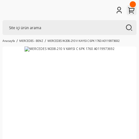
Anasayfa
MERCEDES - BENZ
MERCEDES W208-210 V KAYISI C 6PK 1760 A0119973692