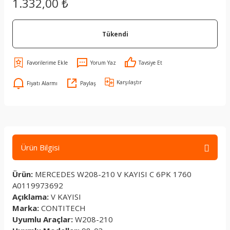
1.332,00 ₺
Tükendi
Yorum Yaz
Tavsiye Et
Karşılaştır
Fiyatı Alarmı
Paylaş
Ürün Bilgisi
Ürün:
MERCEDES W208-210 V KAYISI C 6PK 1760
A0119973692
Açıklama:
V KAYISI
Marka:
CONTITECH
Uyumlu Araçlar:
W208-210