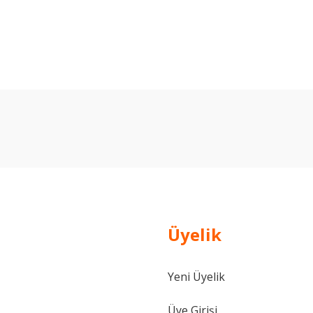
arda yetersiz gördüğünüz noktaları öneri formunu kullanarak tarafımıza ilet
Bu ürüne ilk yorumu siz yapın!
Yorum Yaz
Üyelik
Yeni Üyelik
Gönder
Üye Girişi