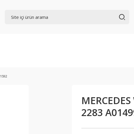
71592
MERCEDES W
2283 A0149