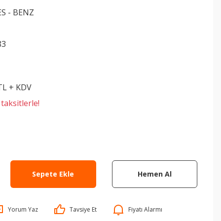
S - BENZ
83
 TL + KDV
aksitlerle!
Sepete Ekle
Hemen Al
Yorum Yaz
Tavsiye Et
Fiyatı Alarmı