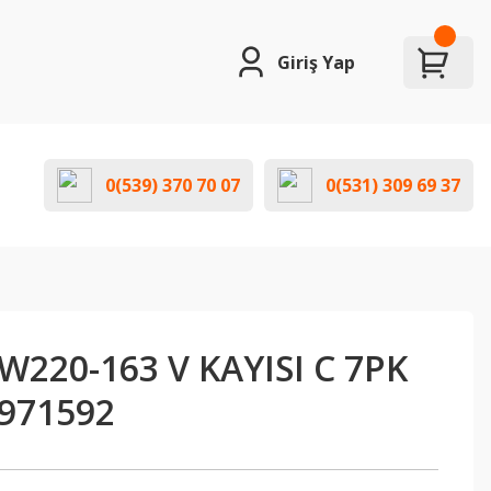
Giriş Yap
0(539) 370 70 07
0(531) 309 69 37
220-163 V KAYISI C 7PK
971592