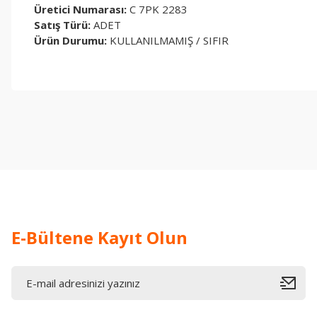
Üretici Numarası:
C 7PK 2283
Satış Türü:
ADET
Ürün Durumu:
KULLANILMAMIŞ / SIFIR
Bu ürünün fiyat bilgisi, resim, ürün açıklamalarında ve diğer konul
Görüş ve önerileriniz için teşekkür ederiz.
Ürün resmi kalitesiz, bozuk veya görüntülenemiyor.
Ürün açıklamasında eksik bilgiler bulunuyor.
Ürün bilgilerinde hatalar bulunuyor.
Ürün fiyatı diğer sitelerden daha pahalı.
Bu ürüne benzer farklı alternatifler olmalı.
E-Bültene Kayıt Olun