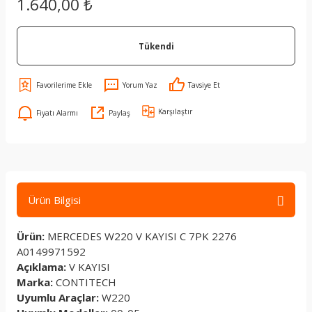
1.640,00 ₺
Tükendi
Yorum Yaz
Tavsiye Et
Karşılaştır
Fiyatı Alarmı
Paylaş
Ürün Bilgisi
Ürün:
MERCEDES W220 V KAYISI C 7PK 2276
A0149971592
Açıklama:
V KAYISI
Marka:
CONTITECH
Uyumlu Araçlar:
W220