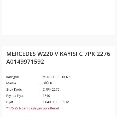
MERCEDES W220 V KAYISI C 7PK 2276
A0149971592
Kategori
MERCEDES - BENZ
Marka
DİĞER
Stok Kodu
C 7PK 2276
Piyasa Fiyatı
1640
Fiyat
1.640,00 TL + KDV
*176,95 ₺ den başlayan taksitlerle!