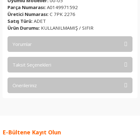
Uyumlu Modeller:
00-05
Parça Numarası:
A0149971592
Üretici Numarası:
C 7PK 2276
Satış Türü:
ADET
Ürün Durumu:
KULLANILMAMIŞ / SIFIR
Yorumlar
Taksit Seçenekleri
Bu ürüne ilk yorumu siz yapın!
Önerileriniz
Yorum Yaz
Bu ürünün fiyat bilgisi, resim, ürün açıklamalarında ve diğer
konularda yetersiz gördüğünüz noktaları öneri formunu
kullanarak tarafımıza iletebilirsiniz.
Görüş ve önerileriniz için teşekkür ederiz.
E-Bültene Kayıt Olun
Ürün resmi kalitesiz, bozuk veya görüntülenemiyor.