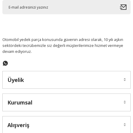
Ürün açıklamasında eksik bilgiler bulunuyor.
Ürün bilgilerinde hatalar bulunuyor.
Ürün fiyatı diğer sitelerden daha pahalı.
Bu ürüne benzer farklı alternatifler olmalı.
Otomobil yedek parça konusunda güvenin adresi olarak, 10 yılı aşkın
sektördeki tecrübemizle siz değerli müşterilerimize hizmet vermeye
devam ediyoruz.
Gönder
Üyelik
Kurumsal
Alışveriş