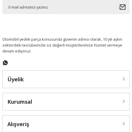
Ürün açıklamasında eksik bilgiler bulunuyor.
Ürün bilgilerinde hatalar bulunuyor.
Ürün fiyatı diğer sitelerden daha pahalı.
Bu ürüne benzer farklı alternatifler olmalı.
Otomobil yedek parça konusunda güvenin adresi olarak, 10 yılı aşkın
sektördeki tecrübemizle siz değerli müşterilerimize hizmet vermeye
devam ediyoruz.
Gönder
Üyelik
Kurumsal
Alışveriş