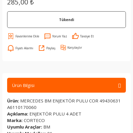
285,00 ₺
Tükendi
Yorum Yaz
Tavsiye Et
Karşılaştır
Fiyatı Alarmı
Paylaş
Ürün Bilgisi
Ürün:
MERCEDES BM ENJEKTÖR PULU COR 49430631
A6110170060
Açıklama:
ENJEKTÖR PULU 4 ADET
Marka:
CORTECO
Uyumlu Araçlar:
BM