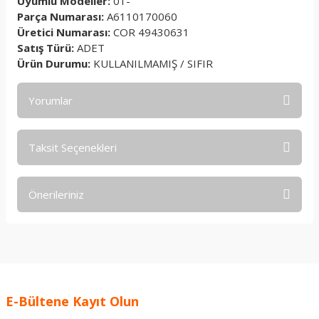
Uyumlu Modeller:
01-
Parça Numarası:
A6110170060
Üretici Numarası:
COR 49430631
Satış Türü:
ADET
Ürün Durumu:
KULLANILMAMIŞ / SIFIR
Yorumlar
Taksit Seçenekleri
Bu ürüne ilk yorumu siz yapın!
Önerileriniz
Yorum Yaz
Bu ürünün fiyat bilgisi, resim, ürün açıklamalarında ve diğer
konularda yetersiz gördüğünüz noktaları öneri formunu
kullanarak tarafımıza iletebilirsiniz.
Görüş ve önerileriniz için teşekkür ederiz.
E-Bültene Kayıt Olun
Ürün resmi kalitesiz, bozuk veya görüntülenemiyor.