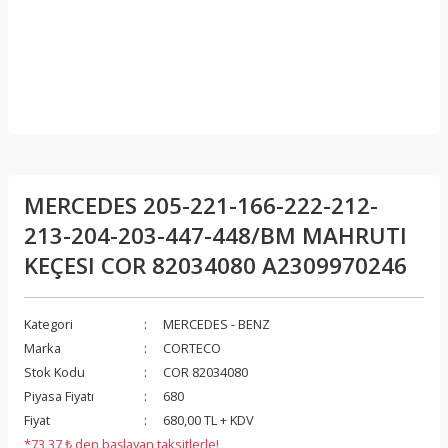
MERCEDES 205-221-166-222-212-
213-204-203-447-448/BM MAHRUTI
KEÇESI COR 82034080 A2309970246
Kategori
MERCEDES - BENZ
Marka
CORTECO
Stok Kodu
COR 82034080
Piyasa Fiyatı
680
Fiyat
680,00 TL + KDV
*73,37 ₺ den başlayan taksitlerle!