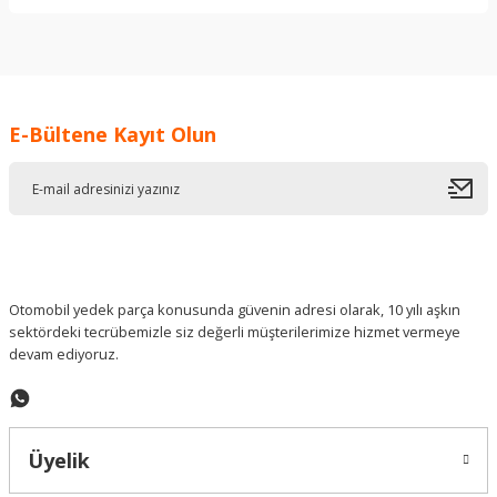
Bu ürünün fiyat bilgisi, resim, ürün açıklamalarında ve diğer
konularda yetersiz gördüğünüz noktaları öneri formunu
kullanarak tarafımıza iletebilirsiniz.
Görüş ve önerileriniz için teşekkür ederiz.
E-Bültene Kayıt Olun
Ürün resmi kalitesiz, bozuk veya görüntülenemiyor.
Ürün açıklamasında eksik bilgiler bulunuyor.
Ürün bilgilerinde hatalar bulunuyor.
Ürün fiyatı diğer sitelerden daha pahalı.
Bu ürüne benzer farklı alternatifler olmalı.
Otomobil yedek parça konusunda güvenin adresi olarak, 10 yılı aşkın
sektördeki tecrübemizle siz değerli müşterilerimize hizmet vermeye
devam ediyoruz.
Gönder
Üyelik