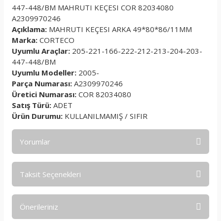
447-448/BM MAHRUTI KEÇESI COR 82034080
A2309970246
Açıklama:
MAHRUTI KEÇESI ARKA 49*80*86/11MM
Marka:
CORTECO
Uyumlu Araçlar:
205-221-166-222-212-213-204-203-
447-448/BM
Uyumlu Modeller:
2005-
Parça Numarası:
A2309970246
Üretici Numarası:
COR 82034080
Satış Türü:
ADET
Ürün Durumu:
KULLANILMAMIŞ / SIFIR
Yorumlar
Taksit Seçenekleri
Bu ürüne ilk yorumu siz yapın!
Önerileriniz
Yorum Yaz