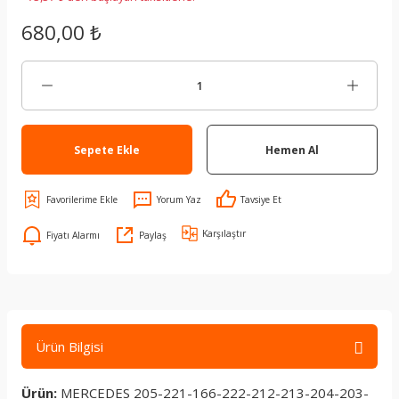
680,00 ₺
Sepete Ekle
Hemen Al
Yorum Yaz
Tavsiye Et
Karşılaştır
Fiyatı Alarmı
Paylaş
Ürün Bilgisi
Ürün:
MERCEDES 205-221-166-222-212-213-204-203-