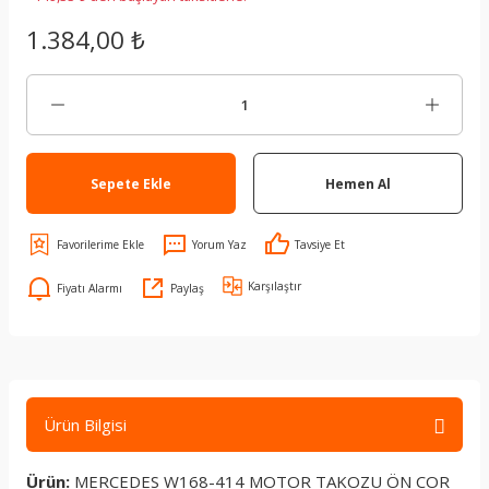
1.384,00 ₺
Sepete Ekle
Hemen Al
Yorum Yaz
Tavsiye Et
Karşılaştır
Fiyatı Alarmı
Paylaş
Ürün Bilgisi
Ürün:
MERCEDES W168-414 MOTOR TAKOZU ÖN COR