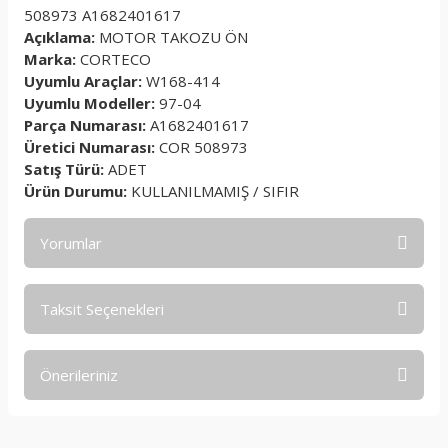
508973 A1682401617
Açıklama:
MOTOR TAKOZU ÖN
Marka:
CORTECO
Uyumlu Araçlar:
W168-414
Uyumlu Modeller:
97-04
Parça Numarası:
A1682401617
Üretici Numarası:
COR 508973
Satış Türü:
ADET
Ürün Durumu:
KULLANILMAMIŞ / SIFIR
Yorumlar
Taksit Seçenekleri
Bu ürüne ilk yorumu siz yapın!
Önerileriniz
Yorum Yaz
Bu ürünün fiyat bilgisi, resim, ürün açıklamalarında ve diğer
konularda yetersiz gördüğünüz noktaları öneri formunu