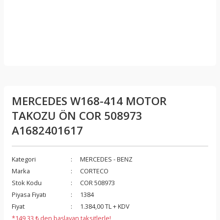
MERCEDES W168-414 MOTOR
TAKOZU ÖN COR 508973
A1682401617
Kategori
MERCEDES - BENZ
Marka
CORTECO
Stok Kodu
COR 508973
Piyasa Fiyatı
1384
Fiyat
1.384,00 TL + KDV
*149,33 ₺ den başlayan taksitlerle!