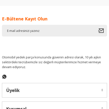
kullanarak tarafımıza iletebilirsiniz.
Görüş ve önerileriniz için teşekkür ederiz.
E-Bültene Kayıt Olun
Ürün resmi kalitesiz, bozuk veya görüntülenemiyor.
Ürün açıklamasında eksik bilgiler bulunuyor.
Ürün bilgilerinde hatalar bulunuyor.
Ürün fiyatı diğer sitelerden daha pahalı.
Bu ürüne benzer farklı alternatifler olmalı.
Otomobil yedek parça konusunda güvenin adresi olarak, 10 yılı aşkın
sektördeki tecrübemizle siz değerli müşterilerimize hizmet vermeye
devam ediyoruz.
Gönder
Üyelik
Kurumsal