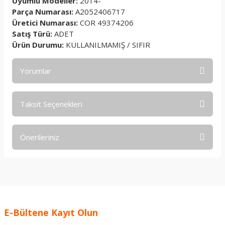
Uyumlu Modeller:
2014-
Parça Numarası:
A2052406717
Üretici Numarası:
COR 49374206
Satış Türü:
ADET
Ürün Durumu:
KULLANILMAMIŞ / SIFIR
Yorumlar
Taksit Seçenekleri
Bu ürüne ilk yorumu siz yapın!
Önerileriniz
Yorum Yaz
Bu ürünün fiyat bilgisi, resim, ürün açıklamalarında ve diğer
konularda yetersiz gördüğünüz noktaları öneri formunu
kullanarak tarafımıza iletebilirsiniz.
Görüş ve önerileriniz için teşekkür ederiz.
E-Bültene Kayıt Olun
Ürün resmi kalitesiz, bozuk veya görüntülenemiyor.