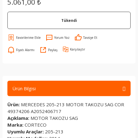
5.061,00 ₺
Tükendi
Yorum Yaz
Tavsiye Et
Karşılaştır
Fiyatı Alarmı
Paylaş
Ürün Bilgisi
Ürün:
MERCEDES 205-213 MOTOR TAKOZU SAG COR
49374206 A2052406717
Açıklama:
MOTOR TAKOZU SAG
Marka:
CORTECO
Uyumlu Araçlar:
205-213