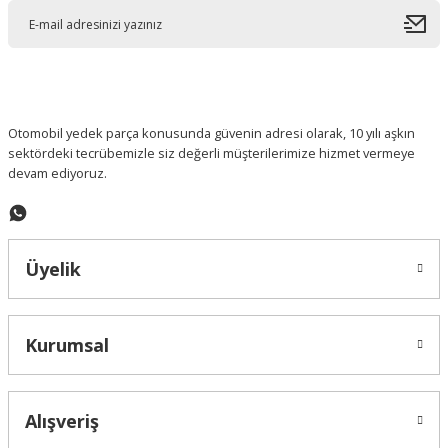
Ürün açıklamasında eksik bilgiler bulunuyor.
Ürün bilgilerinde hatalar bulunuyor.
Ürün fiyatı diğer sitelerden daha pahalı.
Bu ürüne benzer farklı alternatifler olmalı.
Otomobil yedek parça konusunda güvenin adresi olarak, 10 yılı aşkın
sektördeki tecrübemizle siz değerli müşterilerimize hizmet vermeye
devam ediyoruz.
Gönder
Üyelik
Kurumsal
Alışveriş