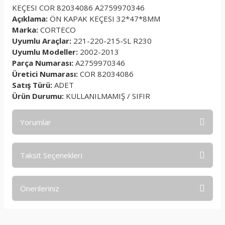
KEÇESI COR 82034086 A2759970346
Açıklama:
ÖN KAPAK KEÇESI 32*47*8MM
Marka:
CORTECO
Uyumlu Araçlar:
221-220-215-SL R230
Uyumlu Modeller:
2002-2013
Parça Numarası:
A2759970346
Üretici Numarası:
COR 82034086
Satış Türü:
ADET
Ürün Durumu:
KULLANILMAMIŞ / SIFIR
Yorumlar
Taksit Seçenekleri
Bu ürüne ilk yorumu siz yapın!
Önerileriniz
Yorum Yaz
Bu ürünün fiyat bilgisi, resim, ürün açıklamalarında ve diğer
konularda yetersiz gördüğünüz noktaları öneri formunu