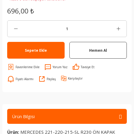
696,00 ₺
Sepete Ekle
Hemen Al
Yorum Yaz
Tavsiye Et
Karşılaştır
Fiyatı Alarmı
Paylaş
Ürün Bilgisi
Ürün:
MERCEDES 221-220-215-SL R230 ÖN KAPAK