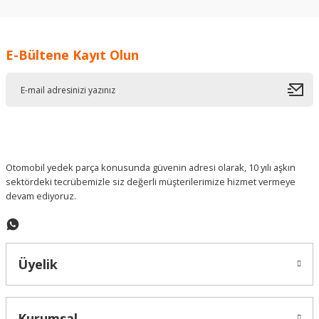
kullanarak tarafımıza iletebilirsiniz.
Görüş ve önerileriniz için teşekkür ederiz.
E-Bültene Kayıt Olun
Ürün resmi kalitesiz, bozuk veya görüntülenemiyor.
Ürün açıklamasında eksik bilgiler bulunuyor.
Ürün bilgilerinde hatalar bulunuyor.
Ürün fiyatı diğer sitelerden daha pahalı.
Bu ürüne benzer farklı alternatifler olmalı.
Otomobil yedek parça konusunda güvenin adresi olarak, 10 yılı aşkın
sektördeki tecrübemizle siz değerli müşterilerimize hizmet vermeye
devam ediyoruz.
Gönder
Üyelik
Kurumsal