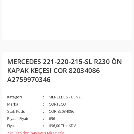
MERCEDES 221-220-215-SL R230 ÖN
KAPAK KEÇESI COR 82034086
A2759970346
Kategori
MERCEDES - BENZ
Marka
CORTECO
Stok Kodu
COR 82034086
Piyasa Fiyatı
696
Fiyat
696,00 TL + KDV
*75,09 ₺ den başlayan taksitlerle!