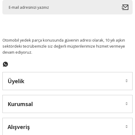
Ürün açıklamasında eksik bilgiler bulunuyor.
Ürün bilgilerinde hatalar bulunuyor.
Ürün fiyatı diğer sitelerden daha pahalı.
Bu ürüne benzer farklı alternatifler olmalı.
Otomobil yedek parça konusunda güvenin adresi olarak, 10 yılı aşkın
sektördeki tecrübemizle siz değerli müşterilerimize hizmet vermeye
devam ediyoruz.
Gönder
Üyelik
Kurumsal
Alışveriş