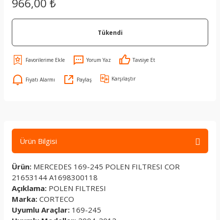
966,00 ₺
Tükendi
Yorum Yaz
Tavsiye Et
Karşılaştır
Fiyatı Alarmı
Paylaş
Ürün Bilgisi
Ürün:
MERCEDES 169-245 POLEN FILTRESI COR
21653144 A1698300118
Açıklama:
POLEN FILTRESI
Marka:
CORTECO
Uyumlu Araçlar:
169-245