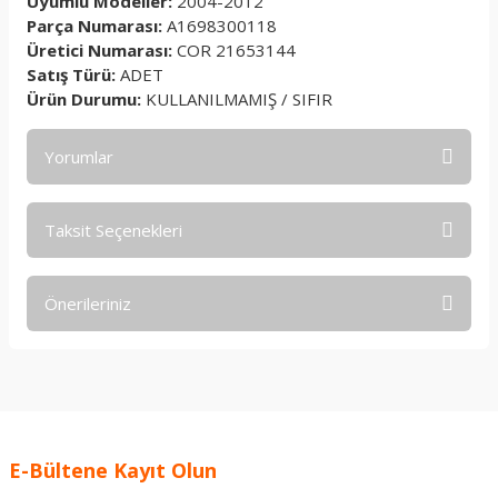
Uyumlu Modeller:
2004-2012
Parça Numarası:
A1698300118
Üretici Numarası:
COR 21653144
Satış Türü:
ADET
Ürün Durumu:
KULLANILMAMIŞ / SIFIR
Yorumlar
Taksit Seçenekleri
Bu ürüne ilk yorumu siz yapın!
Önerileriniz
Yorum Yaz
Bu ürünün fiyat bilgisi, resim, ürün açıklamalarında ve diğer
konularda yetersiz gördüğünüz noktaları öneri formunu
kullanarak tarafımıza iletebilirsiniz.
Görüş ve önerileriniz için teşekkür ederiz.
E-Bültene Kayıt Olun
Ürün resmi kalitesiz, bozuk veya görüntülenemiyor.