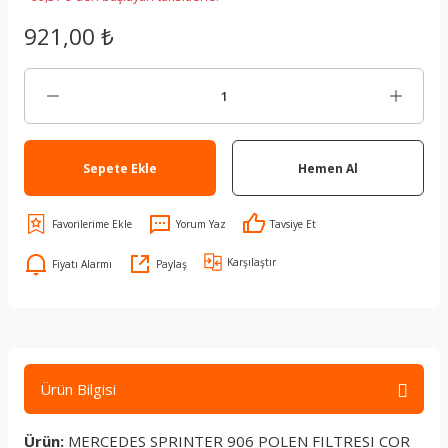
921,00 ₺
Sepete Ekle
Hemen Al
Yorum Yaz
Tavsiye Et
Karşılaştır
Fiyatı Alarmı
Paylaş
Ürün Bilgisi
Ürün:
MERCEDES SPRINTER 906 POLEN FILTRESI COR