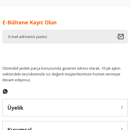
kullanarak tarafımıza iletebilirsiniz.
Görüş ve önerileriniz için teşekkür ederiz.
E-Bültene Kayıt Olun
Ürün resmi kalitesiz, bozuk veya görüntülenemiyor.
Ürün açıklamasında eksik bilgiler bulunuyor.
Ürün bilgilerinde hatalar bulunuyor.
Ürün fiyatı diğer sitelerden daha pahalı.
Bu ürüne benzer farklı alternatifler olmalı.
Otomobil yedek parça konusunda güvenin adresi olarak, 10 yılı aşkın
sektördeki tecrübemizle siz değerli müşterilerimize hizmet vermeye
devam ediyoruz.
Gönder
Üyelik
Kurumsal