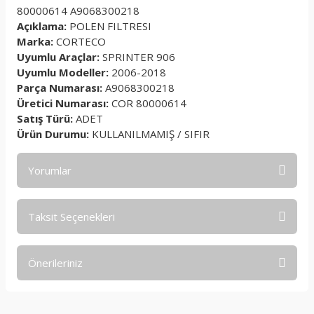
80000614 A9068300218
Açıklama:
POLEN FILTRESI
Marka:
CORTECO
Uyumlu Araçlar:
SPRINTER 906
Uyumlu Modeller:
2006-2018
Parça Numarası:
A9068300218
Üretici Numarası:
COR 80000614
Satış Türü:
ADET
Ürün Durumu:
KULLANILMAMIŞ / SIFIR
Yorumlar
Taksit Seçenekleri
Bu ürüne ilk yorumu siz yapın!
Önerileriniz
Yorum Yaz
Bu ürünün fiyat bilgisi, resim, ürün açıklamalarında ve diğer
konularda yetersiz gördüğünüz noktaları öneri formunu