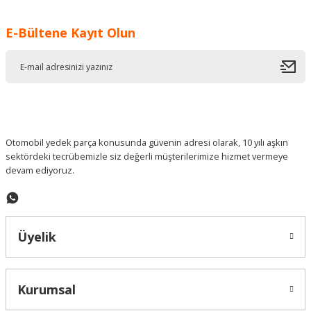
Görüş ve önerileriniz için teşekkür ederiz.
E-Bültene Kayıt Olun
Ürün resmi kalitesiz, bozuk veya görüntülenemiyor.
Ürün açıklamasında eksik bilgiler bulunuyor.
Ürün bilgilerinde hatalar bulunuyor.
Ürün fiyatı diğer sitelerden daha pahalı.
Bu ürüne benzer farklı alternatifler olmalı.
Otomobil yedek parça konusunda güvenin adresi olarak, 10 yılı aşkın
sektördeki tecrübemizle siz değerli müşterilerimize hizmet vermeye
devam ediyoruz.
Gönder
Üyelik
Kurumsal