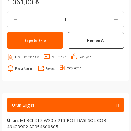
1.061,00 ₺
Sepete Ekle
Hemen Al
Yorum Yaz
Tavsiye Et
Karşılaştır
Fiyatı Alarmı
Paylaş
Ürün Bilgisi
Ürün:
MERCEDES W205-213 ROT BASI SOL COR
49423902 A2054600605