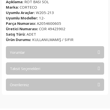
Açıklama:
ROT BASI SOL
Marka:
CORTECO
Uyumlu Araçlar:
W205-213
Uyumlu Modeller:
12-
Parça Numarası:
A2054600605
Üretici Numarası:
COR 49423902
Satış Türü:
ADET
Ürün Durumu:
KULLANILMAMIŞ / SIFIR
Yorumlar
Taksit Seçenekleri
Bu ürüne ilk yorumu siz yapın!
Önerileriniz
Yorum Yaz
Bu ürünün fiyat bilgisi, resim, ürün açıklamalarında ve diğer
konularda yetersiz gördüğünüz noktaları öneri formunu
kullanarak tarafımıza iletebilirsiniz.