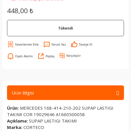
448,00 ₺
Tükendi
Yorum Yaz
Tavsiye Et
Karşılaştır
Fiyatı Alarmı
Paylaş
Ürün Bilgisi
Ürün:
MERCEDES 168-414-210-202 SUPAP LASTIGI
TAKIMI COR 19029646 A1660500058
Açıklama:
SUPAP LASTIGI TAKIMI
Marka:
CORTECO