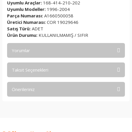
Uyumlu Araçlar:
168-414-210-202
Uyumlu Modeller:
1996-2004
Parça Numarası:
A1660500058
Üretici Numarası:
COR 19029646
Satış Türü:
ADET
Ürün Durumu:
KULLANILMAMIŞ / SIFIR
Yorumlar
Taksit Seçenekleri
Bu ürüne ilk yorumu siz yapın!
Önerileriniz
Yorum Yaz
Bu ürünün fiyat bilgisi, resim, ürün açıklamalarında ve diğer
konularda yetersiz gördüğünüz noktaları öneri formunu
kullanarak tarafımıza iletebilirsiniz.
Görüş ve önerileriniz için teşekkür ederiz.