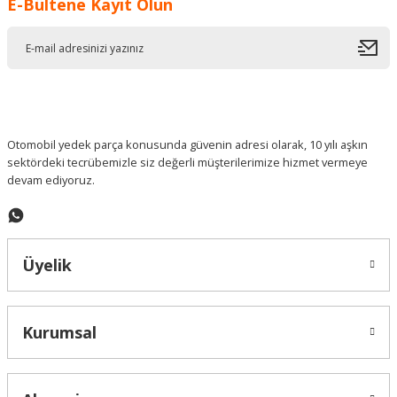
E-Bültene Kayıt Olun
Ürün resmi kalitesiz, bozuk veya görüntülenemiyor.
Ürün açıklamasında eksik bilgiler bulunuyor.
Ürün bilgilerinde hatalar bulunuyor.
Ürün fiyatı diğer sitelerden daha pahalı.
Bu ürüne benzer farklı alternatifler olmalı.
Otomobil yedek parça konusunda güvenin adresi olarak, 10 yılı aşkın
sektördeki tecrübemizle siz değerli müşterilerimize hizmet vermeye
devam ediyoruz.
Gönder
Üyelik
Kurumsal