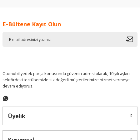
kullanarak tarafımıza iletebilirsiniz.
Görüş ve önerileriniz için teşekkür ederiz.
E-Bültene Kayıt Olun
Ürün resmi kalitesiz, bozuk veya görüntülenemiyor.
Ürün açıklamasında eksik bilgiler bulunuyor.
Ürün bilgilerinde hatalar bulunuyor.
Ürün fiyatı diğer sitelerden daha pahalı.
Bu ürüne benzer farklı alternatifler olmalı.
Otomobil yedek parça konusunda güvenin adresi olarak, 10 yılı aşkın
sektördeki tecrübemizle siz değerli müşterilerimize hizmet vermeye
devam ediyoruz.
Gönder
Üyelik
Kurumsal