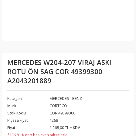
MERCEDES W204-207 VIRAJ ASKI
ROTU ÖN SAG COR 49399300
A2043201889
Kategori
MERCEDES - BENZ
Marka
CORTECO
Stok Kodu
COR 49399300
Piyasa Fiyatı
1268
Fiyat
1.268,00 TL + KDV
*136,81 ₺ den başlayan taksitlerle!