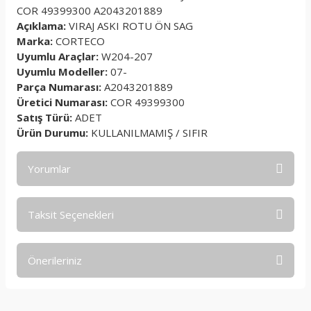
COR 49399300 A2043201889
Açıklama:
VIRAJ ASKI ROTU ÖN SAG
Marka:
CORTECO
Uyumlu Araçlar:
W204-207
Uyumlu Modeller:
07-
Parça Numarası:
A2043201889
Üretici Numarası:
COR 49399300
Satış Türü:
ADET
Ürün Durumu:
KULLANILMAMIŞ / SIFIR
Yorumlar
Taksit Seçenekleri
Bu ürüne ilk yorumu siz yapın!
Önerileriniz
Yorum Yaz
Bu ürünün fiyat bilgisi, resim, ürün açıklamalarında ve diğer
konularda yetersiz gördüğünüz noktaları öneri formunu