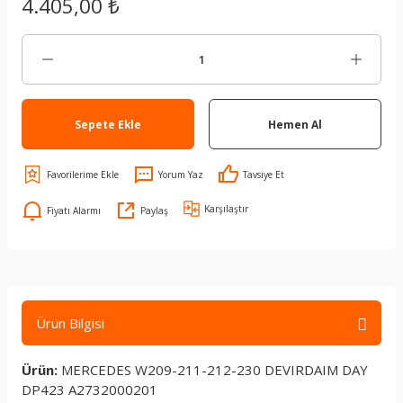
4.405,00 ₺
Sepete Ekle
Hemen Al
Yorum Yaz
Tavsiye Et
Karşılaştır
Fiyatı Alarmı
Paylaş
Ürün Bilgisi
Ürün:
MERCEDES W209-211-212-230 DEVIRDAIM DAY
DP423 A2732000201