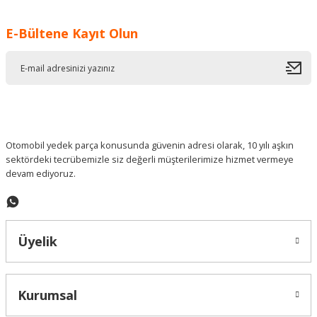
Görüş ve önerileriniz için teşekkür ederiz.
E-Bültene Kayıt Olun
Ürün resmi kalitesiz, bozuk veya görüntülenemiyor.
Ürün açıklamasında eksik bilgiler bulunuyor.
Ürün bilgilerinde hatalar bulunuyor.
Ürün fiyatı diğer sitelerden daha pahalı.
Bu ürüne benzer farklı alternatifler olmalı.
Otomobil yedek parça konusunda güvenin adresi olarak, 10 yılı aşkın
sektördeki tecrübemizle siz değerli müşterilerimize hizmet vermeye
devam ediyoruz.
Gönder
Üyelik
Kurumsal