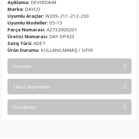
Açıklama:
DEVIRDAIM
Marka:
DAYCO
Uyumlu Araçlar:
W209-211-212-230
Uyumlu Modeller:
05-13
Parça Numarası:
A2732000201
Üretici Numarası:
DAY DP423
Satış Türü:
ADET
Ürün Durumu:
KULLANILMAMIŞ / SIFIR
Yorumlar
Taksit Seçenekleri
Bu ürüne ilk yorumu siz yapın!
Önerileriniz
Yorum Yaz
Bu ürünün fiyat bilgisi, resim, ürün açıklamalarında ve diğer
konularda yetersiz gördüğünüz noktaları öneri formunu
kullanarak tarafımıza iletebilirsiniz.