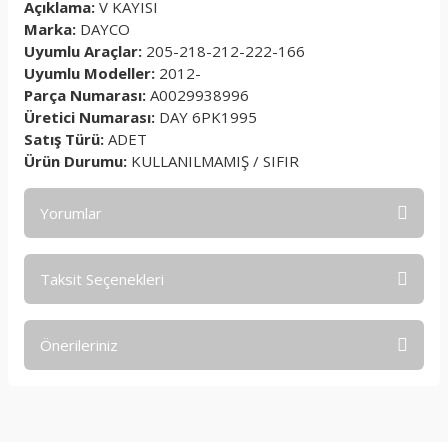
Açıklama:
V KAYISI
Marka:
DAYCO
Uyumlu Araçlar:
205-218-212-222-166
Uyumlu Modeller:
2012-
Parça Numarası:
A0029938996
Üretici Numarası:
DAY 6PK1995
Satış Türü:
ADET
Ürün Durumu:
KULLANILMAMIŞ / SIFIR
Yorumlar
Taksit Seçenekleri
Bu ürüne ilk yorumu siz yapın!
Önerileriniz
Yorum Yaz
Bu ürünün fiyat bilgisi, resim, ürün açıklamalarında ve diğer
konularda yetersiz gördüğünüz noktaları öneri formunu
kullanarak tarafımıza iletebilirsiniz.