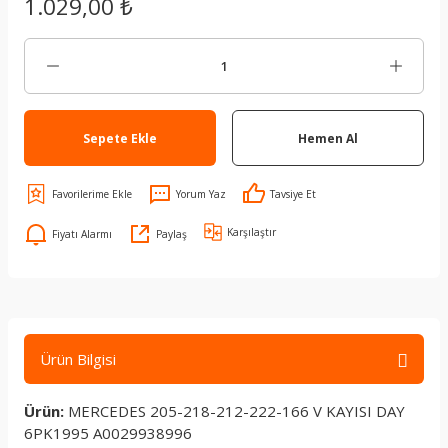
1.029,00 ₺
Sepete Ekle
Hemen Al
Yorum Yaz
Tavsiye Et
Karşılaştır
Fiyatı Alarmı
Paylaş
Ürün Bilgisi
Ürün:
MERCEDES 205-218-212-222-166 V KAYISI DAY
6PK1995 A0029938996