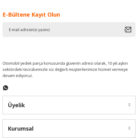
Görüş ve önerileriniz için teşekkür ederiz.
E-Bültene Kayıt Olun
Ürün resmi kalitesiz, bozuk veya görüntülenemiyor.
Ürün açıklamasında eksik bilgiler bulunuyor.
Ürün bilgilerinde hatalar bulunuyor.
Ürün fiyatı diğer sitelerden daha pahalı.
Bu ürüne benzer farklı alternatifler olmalı.
Otomobil yedek parça konusunda güvenin adresi olarak, 10 yılı aşkın
sektördeki tecrübemizle siz değerli müşterilerimize hizmet vermeye
devam ediyoruz.
Gönder
Üyelik
Kurumsal