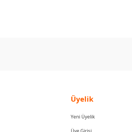
arda yetersiz gördüğünüz noktaları öneri formunu kullanarak tarafımıza ilet
Bu ürüne ilk yorumu siz yapın!
Yorum Yaz
Üyelik
Yeni Üyelik
Gönder
Üye Girişi