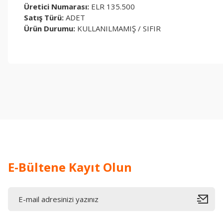
Üretici Numarası:
ELR 135.500
Satış Türü:
ADET
Ürün Durumu:
KULLANILMAMIŞ / SIFIR
Bu ürünün fiyat bilgisi, resim, ürün açıklamalarında ve diğer konul
Görüş ve önerileriniz için teşekkür ederiz.
Ürün resmi kalitesiz, bozuk veya görüntülenemiyor.
Ürün açıklamasında eksik bilgiler bulunuyor.
Ürün bilgilerinde hatalar bulunuyor.
Ürün fiyatı diğer sitelerden daha pahalı.
Bu ürüne benzer farklı alternatifler olmalı.
E-Bültene Kayıt Olun