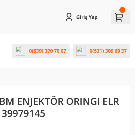
Giriş Yap
0(539) 370 70 07
0(531) 309 69 37
BM ENJEKTÖR ORINGI ELR
139979145