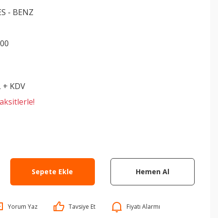
S - BENZ
500
L + KDV
ksitlerle!
Sepete Ekle
Hemen Al
Yorum Yaz
Tavsiye Et
Fiyatı Alarmı