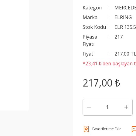
Kategori
MERCEDE
Marka
ELRING
Stok Kodu
ELR 135.
Piyasa
217
Fiyatı
Fiyat
217,00 T
*23,41 ₺ den başlayan ta
217,00 ₺