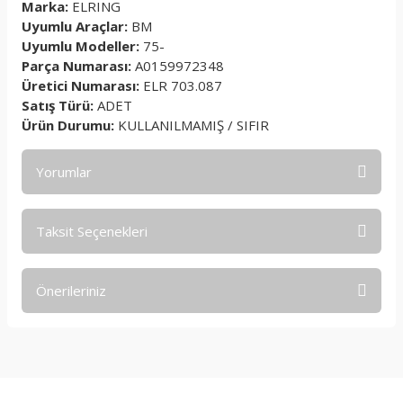
Marka:
ELRING
Uyumlu Araçlar:
BM
Uyumlu Modeller:
75-
Parça Numarası:
A0159972348
Üretici Numarası:
ELR 703.087
Satış Türü:
ADET
Ürün Durumu:
KULLANILMAMIŞ / SIFIR
Yorumlar
Taksit Seçenekleri
Bu ürüne ilk yorumu siz yapın!
Önerileriniz
Yorum Yaz
Bu ürünün fiyat bilgisi, resim, ürün açıklamalarında ve diğer
konularda yetersiz gördüğünüz noktaları öneri formunu
kullanarak tarafımıza iletebilirsiniz.
Görüş ve önerileriniz için teşekkür ederiz.