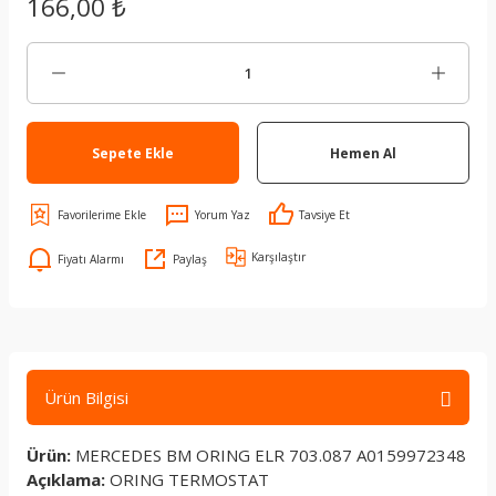
166,00 ₺
Sepete Ekle
Hemen Al
Yorum Yaz
Tavsiye Et
Karşılaştır
Fiyatı Alarmı
Paylaş
Ürün Bilgisi
Ürün:
MERCEDES BM ORING ELR 703.087 A0159972348
Açıklama:
ORING TERMOSTAT