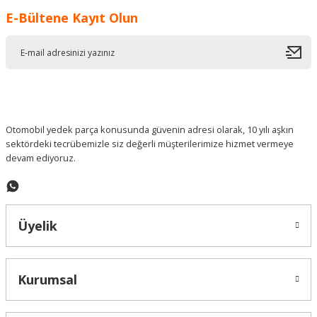
E-Bültene Kayıt Olun
Ürün resmi kalitesiz, bozuk veya görüntülenemiyor.
Ürün açıklamasında eksik bilgiler bulunuyor.
Ürün bilgilerinde hatalar bulunuyor.
Ürün fiyatı diğer sitelerden daha pahalı.
Bu ürüne benzer farklı alternatifler olmalı.
Otomobil yedek parça konusunda güvenin adresi olarak, 10 yılı aşkın
sektördeki tecrübemizle siz değerli müşterilerimize hizmet vermeye
devam ediyoruz.
Gönder
Üyelik
Kurumsal