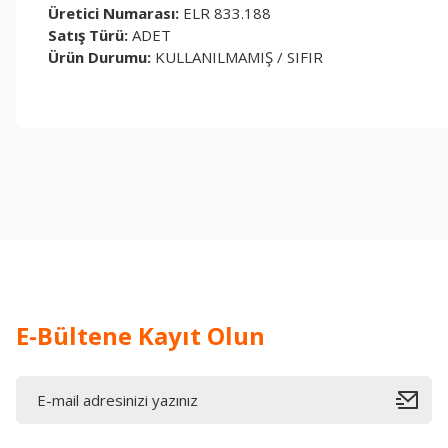
Üretici Numarası:
ELR 833.188
Satış Türü:
ADET
Ürün Durumu:
KULLANILMAMIŞ / SIFIR
Bu ürünün fiyat bilgisi, resim, ürün açıklamalarında ve diğer konul
Görüş ve önerileriniz için teşekkür ederiz.
Ürün resmi kalitesiz, bozuk veya görüntülenemiyor.
Ürün açıklamasında eksik bilgiler bulunuyor.
Ürün bilgilerinde hatalar bulunuyor.
Ürün fiyatı diğer sitelerden daha pahalı.
Bu ürüne benzer farklı alternatifler olmalı.
E-Bültene Kayıt Olun