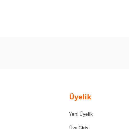
arda yetersiz gördüğünüz noktaları öneri formunu kullanarak tarafımıza ilet
Bu ürüne ilk yorumu siz yapın!
Yorum Yaz
Üyelik
Yeni Üyelik
Gönder
Üye Girişi