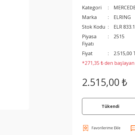
Kategori
MERCEDE
Marka
ELRING
Stok Kodu
ELR 833.
Piyasa
2515
Fiyatı
Fiyat
2.515,00
*271,35 ₺ den başlayan t
2.515,00 ₺
Tükendi