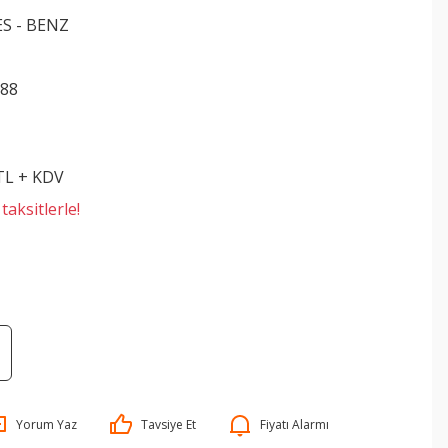
S - BENZ
188
 TL + KDV
aksitlerle!
Yorum Yaz
Tavsiye Et
Fiyatı Alarmı