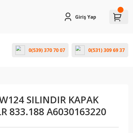
Giriş Yap
0(539) 370 70 07
0(531) 309 69 37
W124 SILINDIR KAPAK
R 833.188 A6030163220