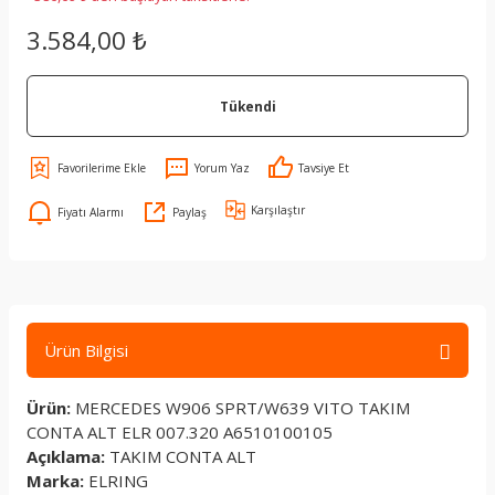
3.584,00 ₺
Tükendi
Yorum Yaz
Tavsiye Et
Karşılaştır
Fiyatı Alarmı
Paylaş
Ürün Bilgisi
Ürün:
MERCEDES W906 SPRT/W639 VITO TAKIM
CONTA ALT ELR 007.320 A6510100105
Açıklama:
TAKIM CONTA ALT
Marka:
ELRING