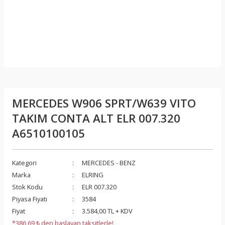
MERCEDES W906 SPRT/W639 VITO
TAKIM CONTA ALT ELR 007.320
A6510100105
Kategori
MERCEDES - BENZ
Marka
ELRING
Stok Kodu
ELR 007.320
Piyasa Fiyatı
3584
Fiyat
3.584,00 TL + KDV
*386,69 ₺ den başlayan taksitlerle!