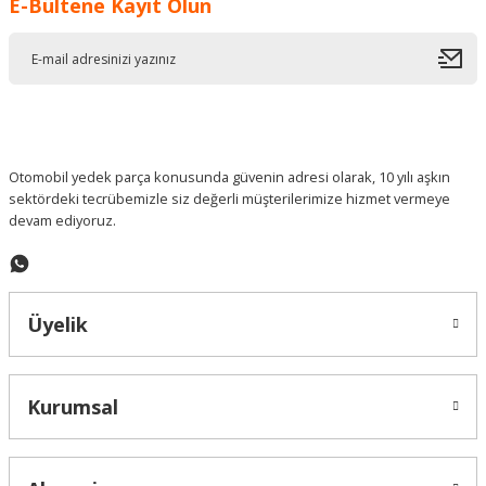
E-Bültene Kayıt Olun
Ürün resmi kalitesiz, bozuk veya görüntülenemiyor.
Ürün açıklamasında eksik bilgiler bulunuyor.
Ürün bilgilerinde hatalar bulunuyor.
Ürün fiyatı diğer sitelerden daha pahalı.
Bu ürüne benzer farklı alternatifler olmalı.
Otomobil yedek parça konusunda güvenin adresi olarak, 10 yılı aşkın
sektördeki tecrübemizle siz değerli müşterilerimize hizmet vermeye
devam ediyoruz.
Gönder
Üyelik
Kurumsal