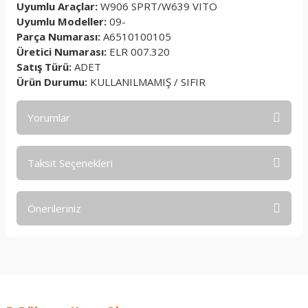
Uyumlu Araçlar:
W906 SPRT/W639 VITO
Uyumlu Modeller:
09-
Parça Numarası:
A6510100105
Üretici Numarası:
ELR 007.320
Satış Türü:
ADET
Ürün Durumu:
KULLANILMAMIŞ / SIFIR
Yorumlar
Taksit Seçenekleri
Bu ürüne ilk yorumu siz yapın!
Önerileriniz
Yorum Yaz
Bu ürünün fiyat bilgisi, resim, ürün açıklamalarında ve diğer
konularda yetersiz gördüğünüz noktaları öneri formunu
kullanarak tarafımıza iletebilirsiniz.
Görüş ve önerileriniz için teşekkür ederiz.