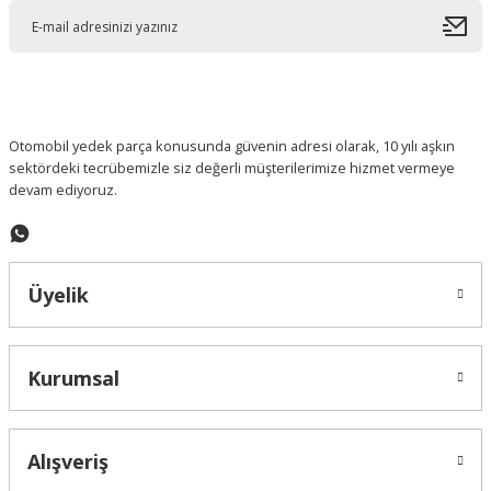
Ürün açıklamasında eksik bilgiler bulunuyor.
Ürün bilgilerinde hatalar bulunuyor.
Ürün fiyatı diğer sitelerden daha pahalı.
Bu ürüne benzer farklı alternatifler olmalı.
Otomobil yedek parça konusunda güvenin adresi olarak, 10 yılı aşkın
sektördeki tecrübemizle siz değerli müşterilerimize hizmet vermeye
devam ediyoruz.
Gönder
Üyelik
Kurumsal
Alışveriş