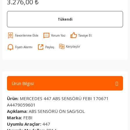
3.276,00 ₺
Tükendi
Yorum Yaz
Tavsiye Et
Karşılaştır
Fiyatı Alarmı
Paylaş
Ürün Bilgisi
Ürün:
MERCEDES 447 ABS SENSÖRÜ FEBI 170671
A4479059601
Açıklama:
ABS SENSÖRÜ ÖN SAG/SOL
Marka:
FEBI
Uyumlu Araçlar:
447