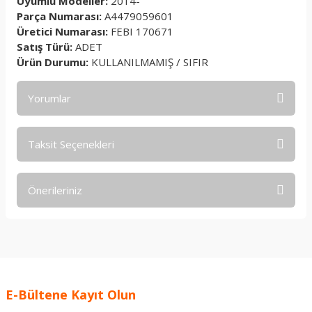
Uyumlu Modeller:
2014-
Parça Numarası:
A4479059601
Üretici Numarası:
FEBI 170671
Satış Türü:
ADET
Ürün Durumu:
KULLANILMAMIŞ / SIFIR
Yorumlar
Taksit Seçenekleri
Bu ürüne ilk yorumu siz yapın!
Önerileriniz
Yorum Yaz
Bu ürünün fiyat bilgisi, resim, ürün açıklamalarında ve diğer
konularda yetersiz gördüğünüz noktaları öneri formunu
kullanarak tarafımıza iletebilirsiniz.
Görüş ve önerileriniz için teşekkür ederiz.
E-Bültene Kayıt Olun
Ürün resmi kalitesiz, bozuk veya görüntülenemiyor.