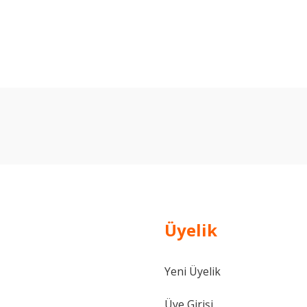
arda yetersiz gördüğünüz noktaları öneri formunu kullanarak tarafımıza ilet
Bu ürüne ilk yorumu siz yapın!
Yorum Yaz
Üyelik
Yeni Üyelik
Gönder
Üye Girişi