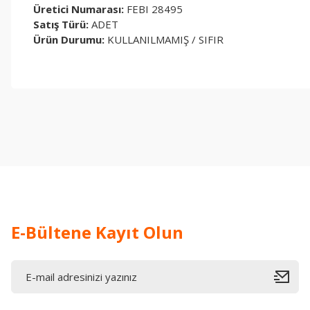
Üretici Numarası:
FEBI 28495
Satış Türü:
ADET
Ürün Durumu:
KULLANILMAMIŞ / SIFIR
Bu ürünün fiyat bilgisi, resim, ürün açıklamalarında ve diğer konul
Görüş ve önerileriniz için teşekkür ederiz.
Ürün resmi kalitesiz, bozuk veya görüntülenemiyor.
Ürün açıklamasında eksik bilgiler bulunuyor.
Ürün bilgilerinde hatalar bulunuyor.
Ürün fiyatı diğer sitelerden daha pahalı.
Bu ürüne benzer farklı alternatifler olmalı.
E-Bültene Kayıt Olun