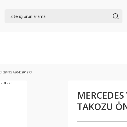
I 28495 A2043201273
MERCEDES 
TAKOZU ÖN