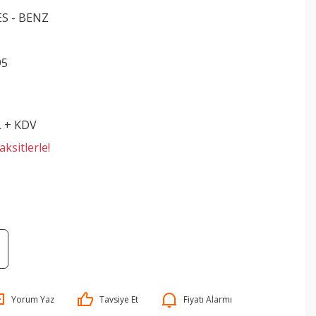
S - BENZ
95
L + KDV
ksitlerle!
Yorum Yaz
Tavsiye Et
Fiyatı Alarmı