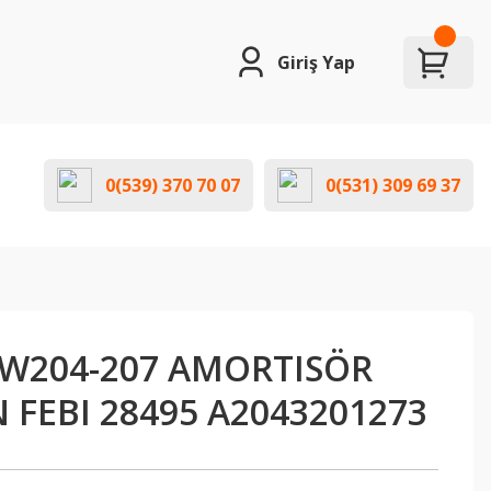
Giriş Yap
0(539) 370 70 07
0(531) 309 69 37
W204-207 AMORTISÖR
 FEBI 28495 A2043201273