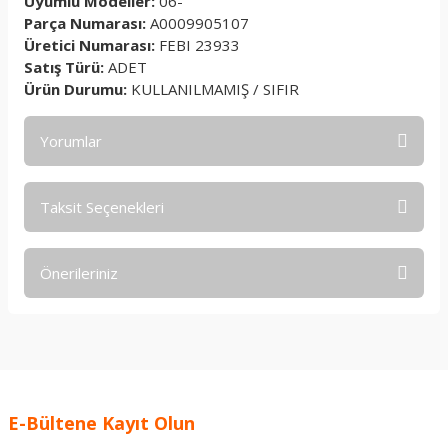
Uyumlu Modeller:
06-
Parça Numarası:
A0009905107
Üretici Numarası:
FEBI 23933
Satış Türü:
ADET
Ürün Durumu:
KULLANILMAMIŞ / SIFIR
Yorumlar
Taksit Seçenekleri
Bu ürüne ilk yorumu siz yapın!
Önerileriniz
Yorum Yaz
Bu ürünün fiyat bilgisi, resim, ürün açıklamalarında ve diğer
konularda yetersiz gördüğünüz noktaları öneri formunu
kullanarak tarafımıza iletebilirsiniz.
Görüş ve önerileriniz için teşekkür ederiz.
E-Bültene Kayıt Olun
Ürün resmi kalitesiz, bozuk veya görüntülenemiyor.