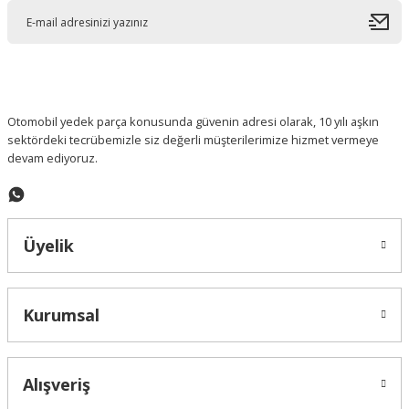
Ürün açıklamasında eksik bilgiler bulunuyor.
Ürün bilgilerinde hatalar bulunuyor.
Ürün fiyatı diğer sitelerden daha pahalı.
Bu ürüne benzer farklı alternatifler olmalı.
Otomobil yedek parça konusunda güvenin adresi olarak, 10 yılı aşkın
sektördeki tecrübemizle siz değerli müşterilerimize hizmet vermeye
devam ediyoruz.
Gönder
Üyelik
Kurumsal
Alışveriş