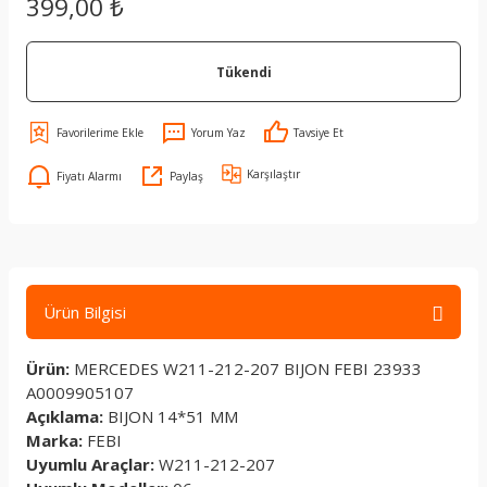
399,00 ₺
Tükendi
Yorum Yaz
Tavsiye Et
Karşılaştır
Fiyatı Alarmı
Paylaş
Ürün Bilgisi
Ürün:
MERCEDES W211-212-207 BIJON FEBI 23933
A0009905107
Açıklama:
BIJON 14*51 MM
Marka:
FEBI
Uyumlu Araçlar:
W211-212-207