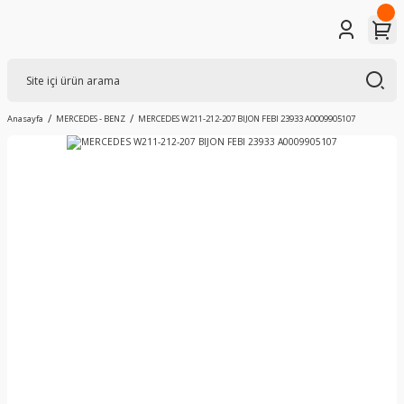
Anasayfa
MERCEDES - BENZ
MERCEDES W211-212-207 BIJON FEBI 23933 A0009905107