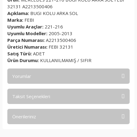
32131 A2213500406
Açıklama:
BUGI KOLU ARKA SOL
Marka:
FEBI
Uyumlu Araçlar:
221-216
Uyumlu Modeller:
2005-2013
Parça Numarası:
A2213500406
Üretici Numarası:
FEBI 32131
Satış Türü:
ADET
Ürün Durumu:
KULLANILMAMIŞ / SIFIR
Yorumlar
Taksit Seçenekleri
Bu ürüne ilk yorumu siz yapın!
Önerileriniz
Yorum Yaz
Bu ürünün fiyat bilgisi, resim, ürün açıklamalarında ve diğer