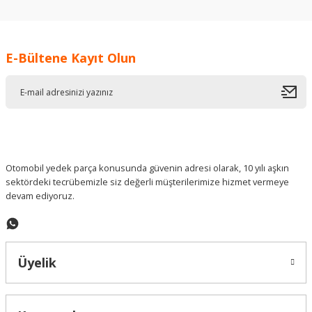
konularda yetersiz gördüğünüz noktaları öneri formunu
kullanarak tarafımıza iletebilirsiniz.
Görüş ve önerileriniz için teşekkür ederiz.
E-Bültene Kayıt Olun
Ürün resmi kalitesiz, bozuk veya görüntülenemiyor.
Ürün açıklamasında eksik bilgiler bulunuyor.
Ürün bilgilerinde hatalar bulunuyor.
Ürün fiyatı diğer sitelerden daha pahalı.
Bu ürüne benzer farklı alternatifler olmalı.
Otomobil yedek parça konusunda güvenin adresi olarak, 10 yılı aşkın
sektördeki tecrübemizle siz değerli müşterilerimize hizmet vermeye
devam ediyoruz.
Gönder
Üyelik