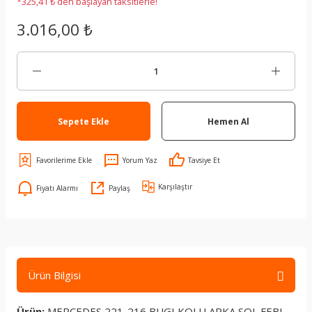
*325,41 ₺ den başlayan taksitlerle!
3.016,00 ₺
Sepete Ekle
Hemen Al
Yorum Yaz
Tavsiye Et
Karşılaştır
Fiyatı Alarmı
Paylaş
Ürün Bilgisi
Ürün:
MERCEDES 221-216 BUGI KOLU ARKA SOL FEBI