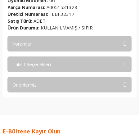
Uyumlu Modeller:
06-
Parça Numarası:
A0051531328
Üretici Numarası:
FEBI 32317
Satış Türü:
ADET
Ürün Durumu:
KULLANILMAMIŞ / SIFIR
Yorumlar
Taksit Seçenekleri
Bu ürüne ilk yorumu siz yapın!
Önerileriniz
Yorum Yaz
Bu ürünün fiyat bilgisi, resim, ürün açıklamalarında ve diğer
konularda yetersiz gördüğünüz noktaları öneri formunu
kullanarak tarafımıza iletebilirsiniz.
Görüş ve önerileriniz için teşekkür ederiz.
E-Bültene Kayıt Olun
Ürün resmi kalitesiz, bozuk veya görüntülenemiyor.