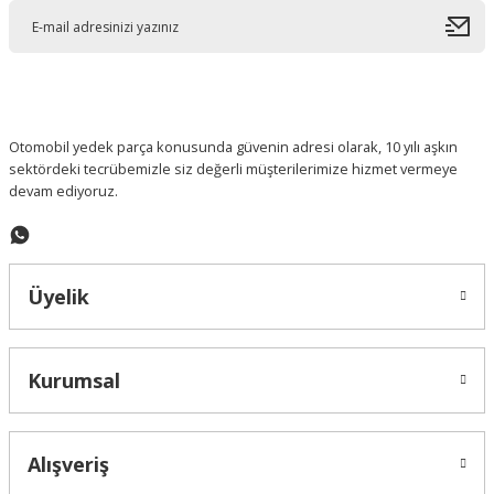
Ürün açıklamasında eksik bilgiler bulunuyor.
Ürün bilgilerinde hatalar bulunuyor.
Ürün fiyatı diğer sitelerden daha pahalı.
Bu ürüne benzer farklı alternatifler olmalı.
Otomobil yedek parça konusunda güvenin adresi olarak, 10 yılı aşkın
sektördeki tecrübemizle siz değerli müşterilerimize hizmet vermeye
devam ediyoruz.
Gönder
Üyelik
Kurumsal
Alışveriş