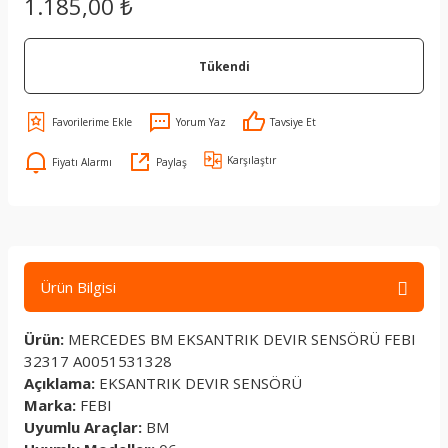
1.185,00 ₺
Tükendi
Yorum Yaz
Tavsiye Et
Karşılaştır
Fiyatı Alarmı
Paylaş
Ürün Bilgisi
Ürün:
MERCEDES BM EKSANTRIK DEVIR SENSÖRÜ FEBI
32317 A0051531328
Açıklama:
EKSANTRIK DEVIR SENSÖRÜ
Marka:
FEBI
Uyumlu Araçlar:
BM