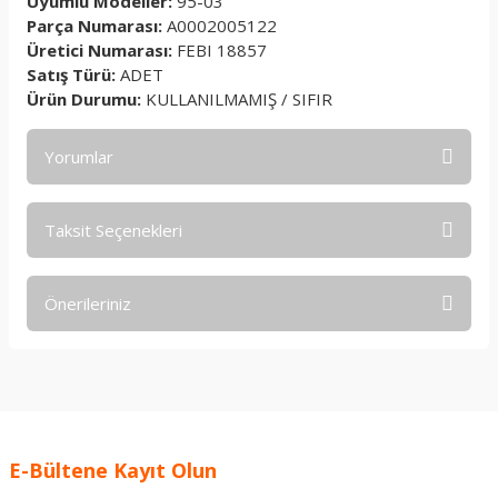
Uyumlu Modeller:
95-03
Parça Numarası:
A0002005122
Üretici Numarası:
FEBI 18857
Satış Türü:
ADET
Ürün Durumu:
KULLANILMAMIŞ / SIFIR
Yorumlar
Taksit Seçenekleri
Bu ürüne ilk yorumu siz yapın!
Önerileriniz
Yorum Yaz
Bu ürünün fiyat bilgisi, resim, ürün açıklamalarında ve diğer
konularda yetersiz gördüğünüz noktaları öneri formunu
kullanarak tarafımıza iletebilirsiniz.
Görüş ve önerileriniz için teşekkür ederiz.
E-Bültene Kayıt Olun
Ürün resmi kalitesiz, bozuk veya görüntülenemiyor.