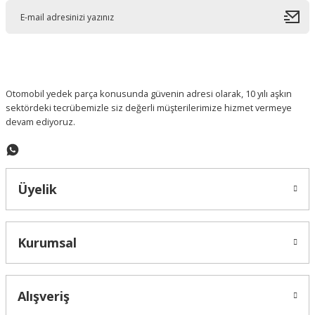
Ürün açıklamasında eksik bilgiler bulunuyor.
Ürün bilgilerinde hatalar bulunuyor.
Ürün fiyatı diğer sitelerden daha pahalı.
Bu ürüne benzer farklı alternatifler olmalı.
Otomobil yedek parça konusunda güvenin adresi olarak, 10 yılı aşkın
sektördeki tecrübemizle siz değerli müşterilerimize hizmet vermeye
devam ediyoruz.
Gönder
Üyelik
Kurumsal
Alışveriş