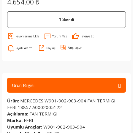
4.654,00 ₺
Tükendi
Yorum Yaz
Tavsiye Et
Karşılaştır
Fiyatı Alarmı
Paylaş
Ürün Bilgisi
Ürün:
MERCEDES W901-902-903-904 FAN TERMIGI
FEBI 18857 A0002005122
Açıklama:
FAN TERMIGI
Marka:
FEBI
Uyumlu Araçlar:
W901-902-903-904