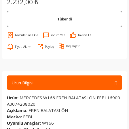
2.232,00 ₺
Tükendi
Yorum Yaz
Tavsiye Et
Karşılaştır
Fiyatı Alarmı
Paylaş
Ürün Bilgisi
Ürün:
MERCEDES W166 FREN BALATASI ÖN FEBI 16900
A0074208020
Açıklama:
FREN BALATASI ÖN
Marka:
FEBI
Uyumlu Araçlar:
W166