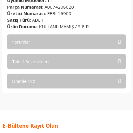
Uyumlu Modeller:
11-
Parça Numarası:
A0074208020
Üretici Numarası:
FEBI 16900
Satış Türü:
ADET
Ürün Durumu:
KULLANILMAMIŞ / SIFIR
Yorumlar
Taksit Seçenekleri
Bu ürüne ilk yorumu siz yapın!
Önerileriniz
Yorum Yaz
Bu ürünün fiyat bilgisi, resim, ürün açıklamalarında ve diğer
konularda yetersiz gördüğünüz noktaları öneri formunu
kullanarak tarafımıza iletebilirsiniz.
Görüş ve önerileriniz için teşekkür ederiz.
E-Bültene Kayıt Olun
Ürün resmi kalitesiz, bozuk veya görüntülenemiyor.