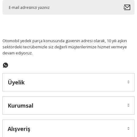
Ürün açıklamasında eksik bilgiler bulunuyor.
Ürün bilgilerinde hatalar bulunuyor.
Ürün fiyatı diğer sitelerden daha pahalı.
Bu ürüne benzer farklı alternatifler olmalı.
Otomobil yedek parça konusunda güvenin adresi olarak, 10 yılı aşkın
sektördeki tecrübemizle siz değerli müşterilerimize hizmet vermeye
devam ediyoruz.
Gönder
Üyelik
Kurumsal
Alışveriş