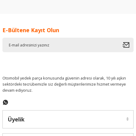
konularda yetersiz gördüğünüz noktaları öneri formunu
kullanarak tarafımıza iletebilirsiniz.
Görüş ve önerileriniz için teşekkür ederiz.
E-Bültene Kayıt Olun
Ürün resmi kalitesiz, bozuk veya görüntülenemiyor.
Ürün açıklamasında eksik bilgiler bulunuyor.
Ürün bilgilerinde hatalar bulunuyor.
Ürün fiyatı diğer sitelerden daha pahalı.
Bu ürüne benzer farklı alternatifler olmalı.
Otomobil yedek parça konusunda güvenin adresi olarak, 10 yılı aşkın
sektördeki tecrübemizle siz değerli müşterilerimize hizmet vermeye
devam ediyoruz.
Gönder
Üyelik