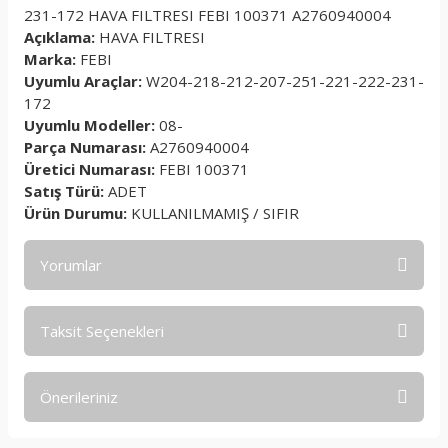
231-172 HAVA FILTRESI FEBI 100371 A2760940004
Açıklama:
HAVA FILTRESI
Marka:
FEBI
Uyumlu Araçlar:
W204-218-212-207-251-221-222-231-
172
Uyumlu Modeller:
08-
Parça Numarası:
A2760940004
Üretici Numarası:
FEBI 100371
Satış Türü:
ADET
Ürün Durumu:
KULLANILMAMIŞ / SIFIR
Yorumlar
Taksit Seçenekleri
Bu ürüne ilk yorumu siz yapın!
Önerileriniz
Yorum Yaz
Bu ürünün fiyat bilgisi, resim, ürün açıklamalarında ve diğer