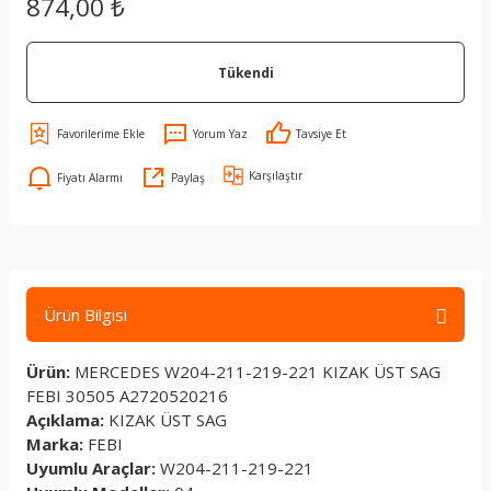
874,00 ₺
Tükendi
Yorum Yaz
Tavsiye Et
Karşılaştır
Fiyatı Alarmı
Paylaş
Ürün Bilgisi
Ürün:
MERCEDES W204-211-219-221 KIZAK ÜST SAG
FEBI 30505 A2720520216
Açıklama:
KIZAK ÜST SAG
Marka:
FEBI
Uyumlu Araçlar:
W204-211-219-221