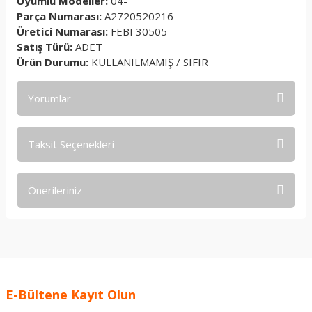
Uyumlu Modeller:
04-
Parça Numarası:
A2720520216
Üretici Numarası:
FEBI 30505
Satış Türü:
ADET
Ürün Durumu:
KULLANILMAMIŞ / SIFIR
Yorumlar
Taksit Seçenekleri
Bu ürüne ilk yorumu siz yapın!
Önerileriniz
Yorum Yaz
Bu ürünün fiyat bilgisi, resim, ürün açıklamalarında ve diğer
konularda yetersiz gördüğünüz noktaları öneri formunu
kullanarak tarafımıza iletebilirsiniz.
Görüş ve önerileriniz için teşekkür ederiz.
E-Bültene Kayıt Olun
Ürün resmi kalitesiz, bozuk veya görüntülenemiyor.