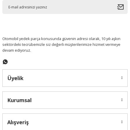
Ürün açıklamasında eksik bilgiler bulunuyor.
Ürün bilgilerinde hatalar bulunuyor.
Ürün fiyatı diğer sitelerden daha pahalı.
Bu ürüne benzer farklı alternatifler olmalı.
Otomobil yedek parça konusunda güvenin adresi olarak, 10 yılı aşkın
sektördeki tecrübemizle siz değerli müşterilerimize hizmet vermeye
devam ediyoruz.
Gönder
Üyelik
Kurumsal
Alışveriş