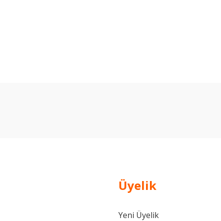
arda yetersiz gördüğünüz noktaları öneri formunu kullanarak tarafımıza ilet
Bu ürüne ilk yorumu siz yapın!
Yorum Yaz
Üyelik
Yeni Üyelik