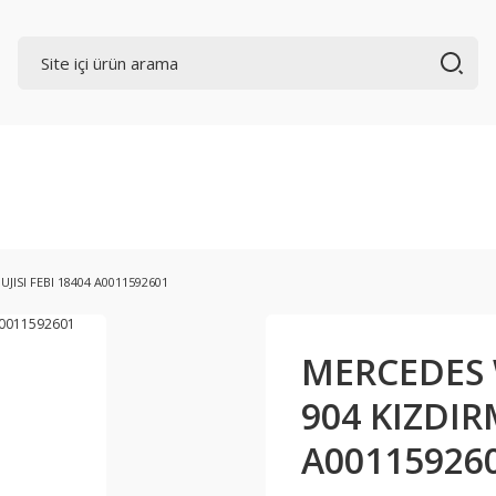
JISI FEBI 18404 A0011592601
MERCEDES W
904 KIZDIR
A00115926