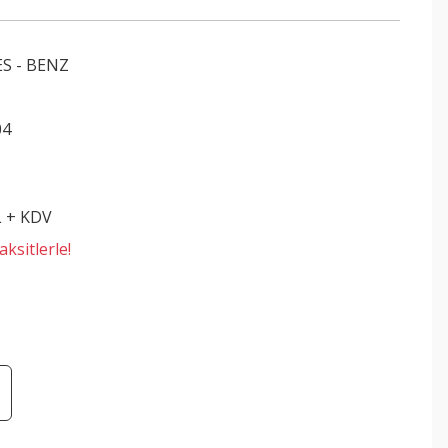
S - BENZ
04
L + KDV
ksitlerle!