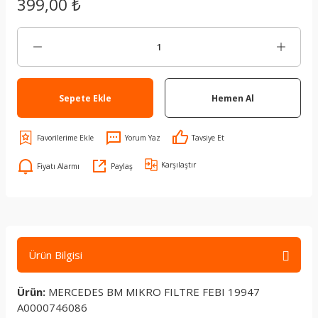
399,00 ₺
Sepete Ekle
Hemen Al
Yorum Yaz
Tavsiye Et
Karşılaştır
Fiyatı Alarmı
Paylaş
Ürün Bilgisi
Ürün:
MERCEDES BM MIKRO FILTRE FEBI 19947
A0000746086