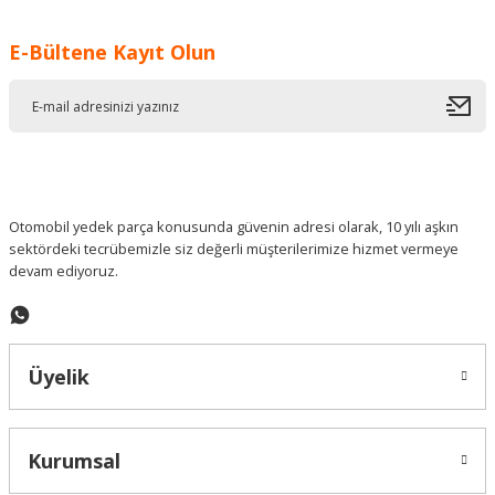
Görüş ve önerileriniz için teşekkür ederiz.
E-Bültene Kayıt Olun
Ürün resmi kalitesiz, bozuk veya görüntülenemiyor.
Ürün açıklamasında eksik bilgiler bulunuyor.
Ürün bilgilerinde hatalar bulunuyor.
Ürün fiyatı diğer sitelerden daha pahalı.
Bu ürüne benzer farklı alternatifler olmalı.
Otomobil yedek parça konusunda güvenin adresi olarak, 10 yılı aşkın
sektördeki tecrübemizle siz değerli müşterilerimize hizmet vermeye
devam ediyoruz.
Gönder
Üyelik
Kurumsal