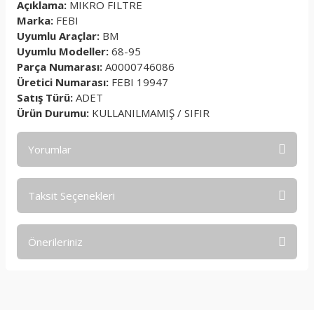
Açıklama:
MIKRO FILTRE
Marka:
FEBI
Uyumlu Araçlar:
BM
Uyumlu Modeller:
68-95
Parça Numarası:
A0000746086
Üretici Numarası:
FEBI 19947
Satış Türü:
ADET
Ürün Durumu:
KULLANILMAMIŞ / SIFIR
Yorumlar
Taksit Seçenekleri
Bu ürüne ilk yorumu siz yapın!
Önerileriniz
Yorum Yaz
Bu ürünün fiyat bilgisi, resim, ürün açıklamalarında ve diğer
konularda yetersiz gördüğünüz noktaları öneri formunu
kullanarak tarafımıza iletebilirsiniz.