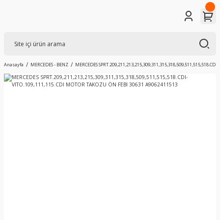
Anasayfa
MERCEDES - BENZ
MERCEDES SPRT.209,211,213,215,309,311,315,318,509,511,515,518.CD