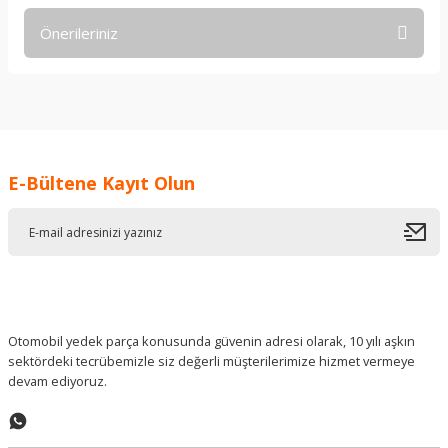
Önerileriniz
Yorum Yaz
Bu ürünün fiyat bilgisi, resim, ürün açıklamalarında ve diğer
konularda yetersiz gördüğünüz noktaları öneri formunu
kullanarak tarafımıza iletebilirsiniz.
Görüş ve önerileriniz için teşekkür ederiz.
E-Bültene Kayıt Olun
Ürün resmi kalitesiz, bozuk veya görüntülenemiyor.
Ürün açıklamasında eksik bilgiler bulunuyor.
Ürün bilgilerinde hatalar bulunuyor.
Ürün fiyatı diğer sitelerden daha pahalı.
Bu ürüne benzer farklı alternatifler olmalı.
Otomobil yedek parça konusunda güvenin adresi olarak, 10 yılı aşkın
sektördeki tecrübemizle siz değerli müşterilerimize hizmet vermeye
devam ediyoruz.
Gönder