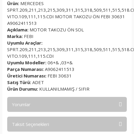
Ürün:
MERCEDES
SPRT.209,211,213,215,309,311,315,318,509,511,515,518.C
VITO.109,111,115.CDI MOTOR TAKOZU ÖN FEBI 30631
A9062411513
Açıklama:
MOTOR TAKOZU ÖN SOL
Marka:
FEBI
Uyumlu Araçlar:
SPRT.209,211,213,215,309,311,315,318,509,511,515,518.C
VITO.109,111,115.CDI
Uyumlu Modeller:
06+& ,03+&
Parça Numarası:
A9062411513
Üretici Numarası:
FEBI 30631
Satış Türü:
ADET
Ürün Durumu:
KULLANILMAMIŞ / SIFIR
Yorumlar
Taksit Seçenekleri
Bu ürüne ilk yorumu siz yapın!