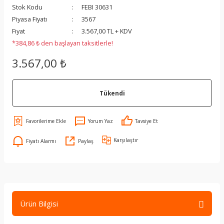
Stok Kodu
FEBI 30631
Piyasa Fiyatı
3567
Fiyat
3.567,00 TL + KDV
*384,86 ₺ den başlayan taksitlerle!
3.567,00 ₺
Tükendi
Yorum Yaz
Tavsiye Et
Karşılaştır
Fiyatı Alarmı
Paylaş
Ürün Bilgisi