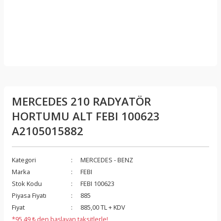
MERCEDES 210 RADYATÖR
HORTUMU ALT FEBI 100623
A2105015882
Kategori
MERCEDES - BENZ
Marka
FEBI
Stok Kodu
FEBI 100623
Piyasa Fiyatı
885
Fiyat
885,00 TL + KDV
*95,49 ₺ den başlayan taksitlerle!