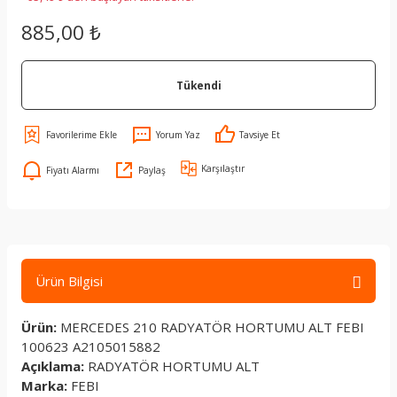
885,00 ₺
Tükendi
Yorum Yaz
Tavsiye Et
Karşılaştır
Fiyatı Alarmı
Paylaş
Ürün Bilgisi
Ürün:
MERCEDES 210 RADYATÖR HORTUMU ALT FEBI
100623 A2105015882
Açıklama:
RADYATÖR HORTUMU ALT
Marka:
FEBI