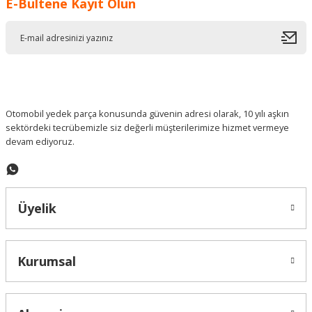
E-Bültene Kayıt Olun
Ürün resmi kalitesiz, bozuk veya görüntülenemiyor.
Ürün açıklamasında eksik bilgiler bulunuyor.
Ürün bilgilerinde hatalar bulunuyor.
Ürün fiyatı diğer sitelerden daha pahalı.
Bu ürüne benzer farklı alternatifler olmalı.
Otomobil yedek parça konusunda güvenin adresi olarak, 10 yılı aşkın
sektördeki tecrübemizle siz değerli müşterilerimize hizmet vermeye
devam ediyoruz.
Gönder
Üyelik
Kurumsal