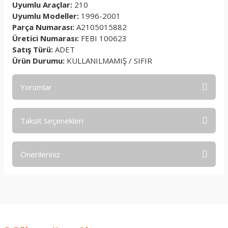
Uyumlu Araçlar:
210
Uyumlu Modeller:
1996-2001
Parça Numarası:
A2105015882
Üretici Numarası:
FEBI 100623
Satış Türü:
ADET
Ürün Durumu:
KULLANILMAMIŞ / SIFIR
Yorumlar
Taksit Seçenekleri
Bu ürüne ilk yorumu siz yapın!
Önerileriniz
Yorum Yaz
Bu ürünün fiyat bilgisi, resim, ürün açıklamalarında ve diğer
konularda yetersiz gördüğünüz noktaları öneri formunu
kullanarak tarafımıza iletebilirsiniz.
Görüş ve önerileriniz için teşekkür ederiz.