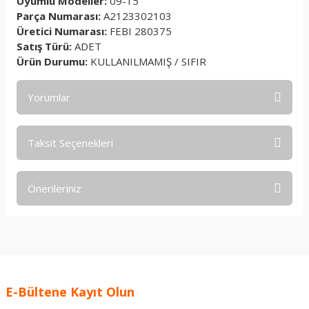
Uyumlu Modeller:
09-15
Parça Numarası:
A2123302103
Üretici Numarası:
FEBI 280375
Satış Türü:
ADET
Ürün Durumu:
KULLANILMAMIŞ / SIFIR
Yorumlar
Taksit Seçenekleri
Bu ürüne ilk yorumu siz yapın!
Önerileriniz
Yorum Yaz
Bu ürünün fiyat bilgisi, resim, ürün açıklamalarında ve diğer
konularda yetersiz gördüğünüz noktaları öneri formunu
kullanarak tarafımıza iletebilirsiniz.
Görüş ve önerileriniz için teşekkür ederiz.
E-Bültene Kayıt Olun
Ürün resmi kalitesiz, bozuk veya görüntülenemiyor.