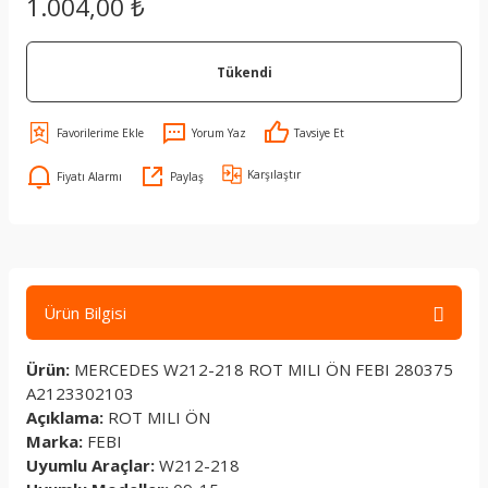
1.004,00 ₺
Tükendi
Yorum Yaz
Tavsiye Et
Karşılaştır
Fiyatı Alarmı
Paylaş
Ürün Bilgisi
Ürün:
MERCEDES W212-218 ROT MILI ÖN FEBI 280375
A2123302103
Açıklama:
ROT MILI ÖN
Marka:
FEBI
Uyumlu Araçlar:
W212-218