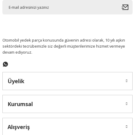
Ürün açıklamasında eksik bilgiler bulunuyor.
Ürün bilgilerinde hatalar bulunuyor.
Ürün fiyatı diğer sitelerden daha pahalı.
Bu ürüne benzer farklı alternatifler olmalı.
Otomobil yedek parça konusunda güvenin adresi olarak, 10 yılı aşkın
sektördeki tecrübemizle siz değerli müşterilerimize hizmet vermeye
devam ediyoruz.
Gönder
Üyelik
Kurumsal
Alışveriş