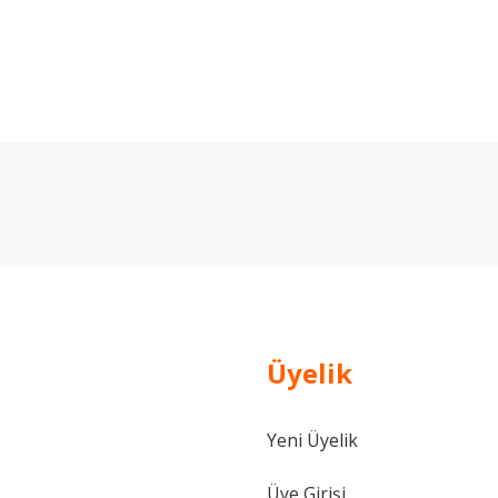
arda yetersiz gördüğünüz noktaları öneri formunu kullanarak tarafımıza ilet
Bu ürüne ilk yorumu siz yapın!
Yorum Yaz
Üyelik
Yeni Üyelik
Gönder
Üye Girişi