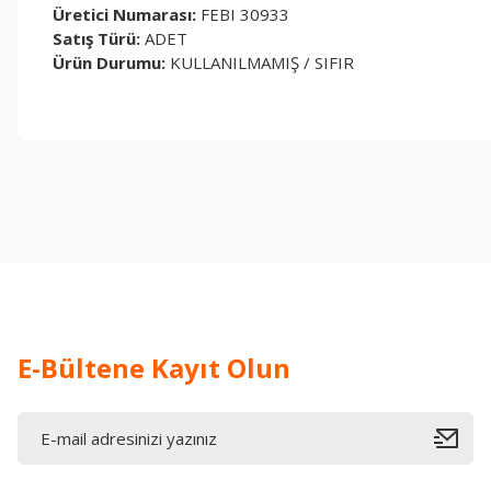
Üretici Numarası:
FEBI 30933
Satış Türü:
ADET
Ürün Durumu:
KULLANILMAMIŞ / SIFIR
Bu ürünün fiyat bilgisi, resim, ürün açıklamalarında ve diğer konul
Görüş ve önerileriniz için teşekkür ederiz.
Ürün resmi kalitesiz, bozuk veya görüntülenemiyor.
Ürün açıklamasında eksik bilgiler bulunuyor.
Ürün bilgilerinde hatalar bulunuyor.
Ürün fiyatı diğer sitelerden daha pahalı.
Bu ürüne benzer farklı alternatifler olmalı.
E-Bültene Kayıt Olun