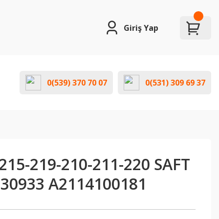
Giriş Yap
0(539) 370 70 07
0(531) 309 69 37
15-219-210-211-220 SAFT
I 30933 A2114100181