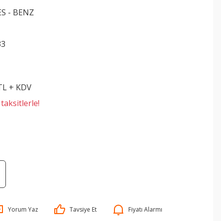
S - BENZ
33
 TL + KDV
aksitlerle!
Yorum Yaz
Tavsiye Et
Fiyatı Alarmı