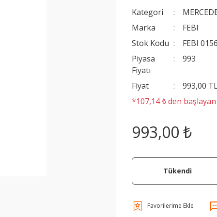
Kategori
MERCEDE
Marka
FEBI
Stok Kodu
FEBI 015
Piyasa
993
Fiyatı
Fiyat
993,00 T
*107,14 ₺ den başlayan t
993,00 ₺
Tükendi