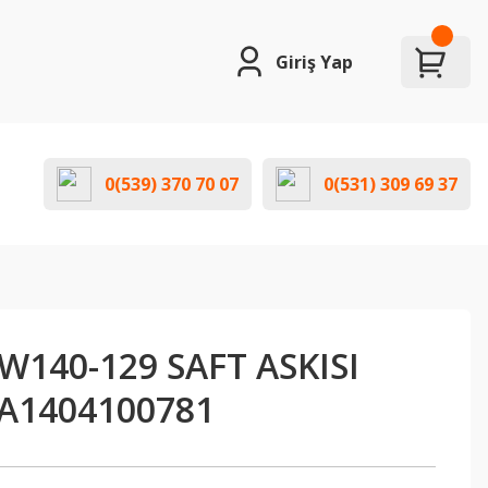
Giriş Yap
0(539) 370 70 07
0(531) 309 69 37
140-129 SAFT ASKISI
 A1404100781