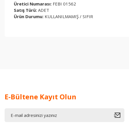
Üretici Numarası:
FEBI 01562
Satış Türü:
ADET
Ürün Durumu:
KULLANILMAMIŞ / SIFIR
Bu ürünün fiyat bilgisi, resim, ürün açıklamalarında ve diğer konul
Görüş ve önerileriniz için teşekkür ederiz.
Ürün resmi kalitesiz, bozuk veya görüntülenemiyor.
Ürün açıklamasında eksik bilgiler bulunuyor.
Ürün bilgilerinde hatalar bulunuyor.
Ürün fiyatı diğer sitelerden daha pahalı.
Bu ürüne benzer farklı alternatifler olmalı.
E-Bültene Kayıt Olun