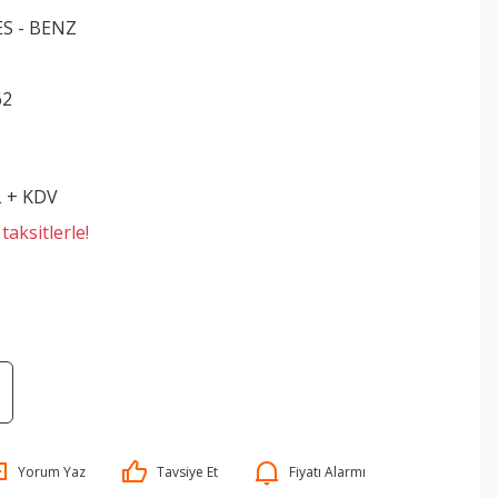
S - BENZ
62
L + KDV
aksitlerle!
Yorum Yaz
Tavsiye Et
Fiyatı Alarmı