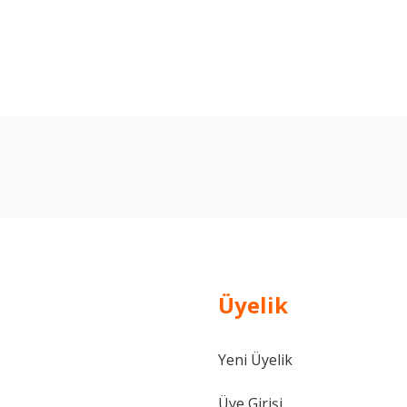
arda yetersiz gördüğünüz noktaları öneri formunu kullanarak tarafımıza ilet
Bu ürüne ilk yorumu siz yapın!
Yorum Yaz
Üyelik
Yeni Üyelik
Gönder
Üye Girişi