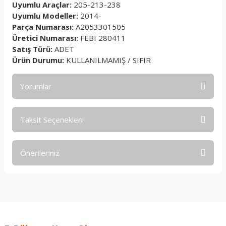
Uyumlu Araçlar:
205-213-238
Uyumlu Modeller:
2014-
Parça Numarası:
A2053301505
Üretici Numarası:
FEBI 280411
Satış Türü:
ADET
Ürün Durumu:
KULLANILMAMIŞ / SIFIR
Yorumlar
Taksit Seçenekleri
Bu ürüne ilk yorumu siz yapın!
Önerileriniz
Yorum Yaz
Bu ürünün fiyat bilgisi, resim, ürün açıklamalarında ve diğer
konularda yetersiz gördüğünüz noktaları öneri formunu
kullanarak tarafımıza iletebilirsiniz.
Görüş ve önerileriniz için teşekkür ederiz.