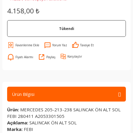
4.158,00 ₺
Tükendi
Yorum Yaz
Tavsiye Et
Karşılaştır
Fiyatı Alarmı
Paylaş
Ürün Bilgisi
Ürün:
MERCEDES 205-213-238 SALINCAK ÖN ALT SOL
FEBI 280411 A2053301505
Açıklama:
SALINCAK ÖN ALT SOL
Marka:
FEBI