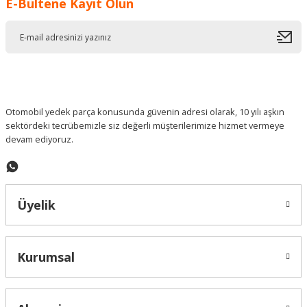
E-Bültene Kayıt Olun
Ürün resmi kalitesiz, bozuk veya görüntülenemiyor.
Ürün açıklamasında eksik bilgiler bulunuyor.
Ürün bilgilerinde hatalar bulunuyor.
Ürün fiyatı diğer sitelerden daha pahalı.
Bu ürüne benzer farklı alternatifler olmalı.
Otomobil yedek parça konusunda güvenin adresi olarak, 10 yılı aşkın
sektördeki tecrübemizle siz değerli müşterilerimize hizmet vermeye
devam ediyoruz.
Gönder
Üyelik
Kurumsal