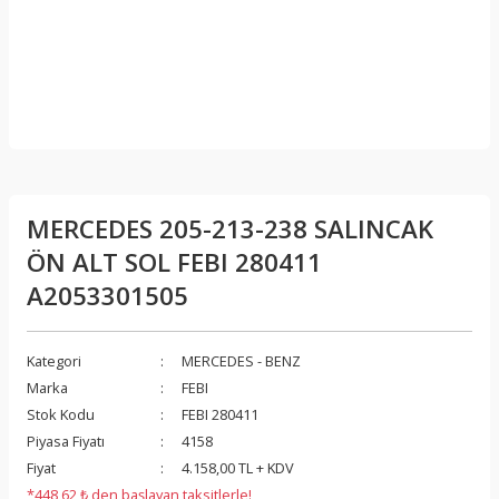
MERCEDES 205-213-238 SALINCAK
ÖN ALT SOL FEBI 280411
A2053301505
Kategori
MERCEDES - BENZ
Marka
FEBI
Stok Kodu
FEBI 280411
Piyasa Fiyatı
4158
Fiyat
4.158,00 TL + KDV
*448,62 ₺ den başlayan taksitlerle!